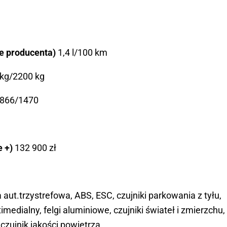
ne producenta)
1,4 l/100 km
kg/2200 kg
866/1470
e +)
132 900 zł
 aut.trzystrefowa, ABS, ESC, czujniki parkowania z tyłu,
medialny, felgi aluminiowe, czujniki świateł i zmierzchu,
czujnik jakości powietrza