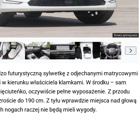
Tomasz Jędrzejowski
rdzo futurystyczną sylwetkę z odjechanymi matrycowymi
mi w kierunku właściciela klamkami. W środku – sam
mięciuteńko, oczywiście pełne wyposażenie. Z przodu
oście do 190 cm. Z tyłu wprawdzie miejsca nad głową
ch nogach raczej nie będą mieli wygody.