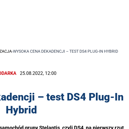
ZACJA
›
WYSOKA CENA DEKADENCJI – TEST DS4 PLUG-IN HYBRID
ODARKA
25.08.2022, 12:00
dencji – test DS4 Plug-In
Hybrid
amochód grupy Stelantis, czyli DS4, na pierwszy rzut