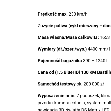
Prędkość max.
233 km/h
Z
użycie paliwa (cykl mieszany – da
Masa własna/Masa całkowita:
1653 
Wymiary (dł./szer./wys.)
4400 mm/1
Pojemność bagażnika
390 – 1240 l
Cena od (1.5 BlueHDi 130 KM Bastill
Samochód testowy
ok. 200 000 zł
Wyposażenie m.in.
7 poduszek, klima
przodu i kamera cofania, system multi
nawigacja 3D, światła DS Matrix LED, 