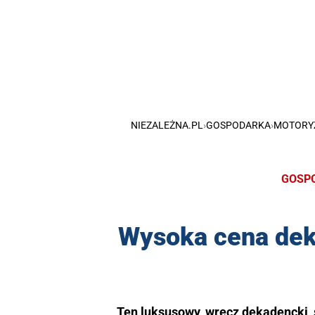
NIEZALEŻNA.PL
›
GOSPODARKA
›
MOTORY
GOSP
Wysoka cena deka
Ten luksusowy, wręcz dekadencki, s