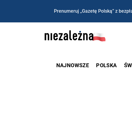
Prenumeruj „Gazetę Polską” z bezpła
NAJNOWSZE
POLSKA
ŚW