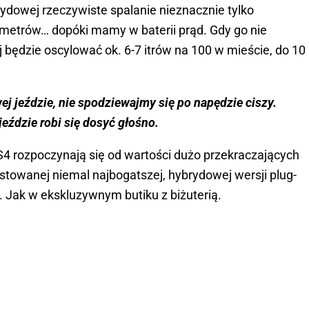
ybrydowej rzeczywiste spalanie nieznacznie tylko
lometrów… dopóki mamy w baterii prąd. Gdy go nie
będzie oscylować ok. 6-7 itrów na 100 w mieście, do 10
wej jeździe, nie spodziewajmy się po napędzie ciszy.
eździe robi się dosyć głośno.
DS4 rozpoczynają się od wartości dużo przekraczających
estowanej niemal najbogatszej, hybrydowej wersji plug-
e. Jak w ekskluzywnym butiku z biżuterią.