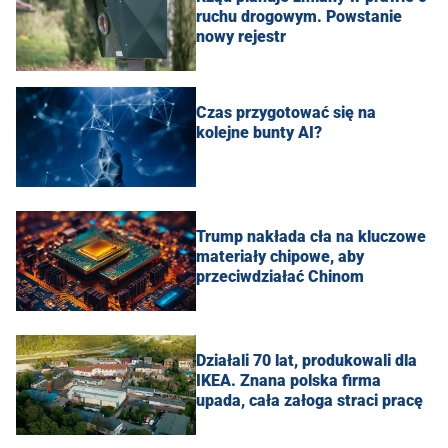
ruchu drogowym. Powstanie
nowy rejestr
Czas przygotować się na
kolejne bunty AI?
Trump nakłada cła na kluczowe
materiały chipowe, aby
przeciwdziałać Chinom
Działali 70 lat, produkowali dla
IKEA. Znana polska firma
upada, cała załoga straci pracę