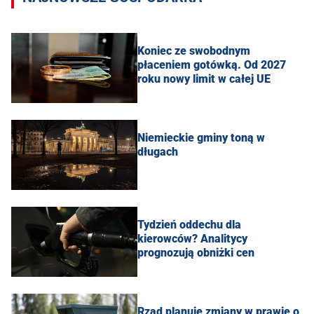
Koniec ze swobodnym
płaceniem gotówką. Od 2027
roku nowy limit w całej UE
Niemieckie gminy toną w
długach
Tydzień oddechu dla
kierowców? Analitycy
prognozują obniżki cen
Rząd planuje zmiany w prawie o