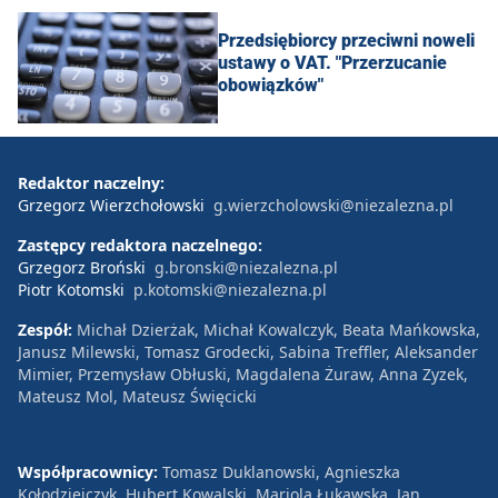
Przedsiębiorcy przeciwni noweli
ustawy o VAT. "Przerzucanie
obowiązków"
Redaktor naczelny:
Grzegorz Wierzchołowski
g.wierzcholowski@niezalezna.pl
Zastępcy redaktora naczelnego:
Grzegorz Broński
g.bronski@niezalezna.pl
Piotr Kotomski
p.kotomski@niezalezna.pl
Zespół:
Michał Dzierżak, Michał Kowalczyk, Beata Mańkowska,
Janusz Milewski, Tomasz Grodecki, Sabina Treffler, Aleksander
Mimier, Przemysław Obłuski, Magdalena Żuraw, Anna Zyzek,
Mateusz Mol, Mateusz Święcicki
Współpracownicy:
Tomasz Duklanowski, Agnieszka
Kołodziejczyk, Hubert Kowalski, Mariola Łukawska, Jan