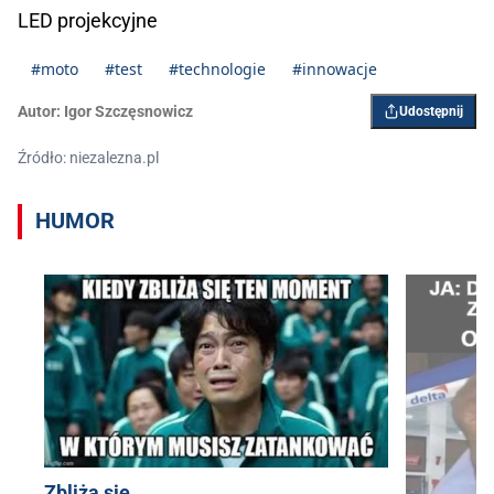
LED projekcyjne
#moto
#test
#technologie
#innowacje
Autor:
Igor Szczęsnowicz
Udostępnij
Źródło: niezalezna.pl
HUMOR
Zbliża się