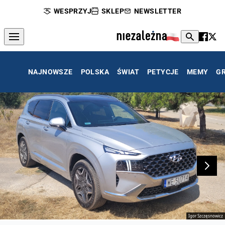
WESPRZYJ
SKLEP
NEWSLETTER
NAJNOWSZE
POLSKA
ŚWIAT
PETYCJE
MEMY
G
Igor Szczęsnowicz