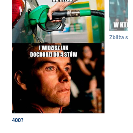
Zbliża się
400?