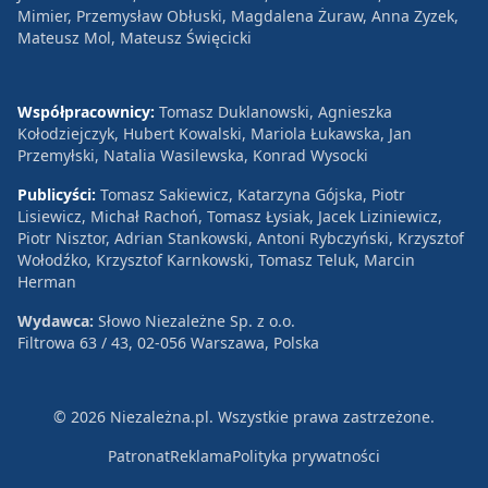
Mimier, Przemysław Obłuski, Magdalena Żuraw, Anna Zyzek,
Mateusz Mol, Mateusz Święcicki
Współpracownicy:
Tomasz Duklanowski, Agnieszka
Kołodziejczyk, Hubert Kowalski, Mariola Łukawska, Jan
Przemyłski, Natalia Wasilewska, Konrad Wysocki
Publicyści:
Tomasz Sakiewicz, Katarzyna Gójska, Piotr
Lisiewicz, Michał Rachoń, Tomasz Łysiak, Jacek Liziniewicz,
Piotr Nisztor, Adrian Stankowski, Antoni Rybczyński, Krzysztof
Wołodźko, Krzysztof Karnkowski, Tomasz Teluk, Marcin
Herman
Wydawca:
Słowo Niezależne Sp. z o.o.
Filtrowa 63 / 43, 02-056 Warszawa, Polska
© 2026 Niezależna.pl. Wszystkie prawa zastrzeżone.
Patronat
Reklama
Polityka prywatności