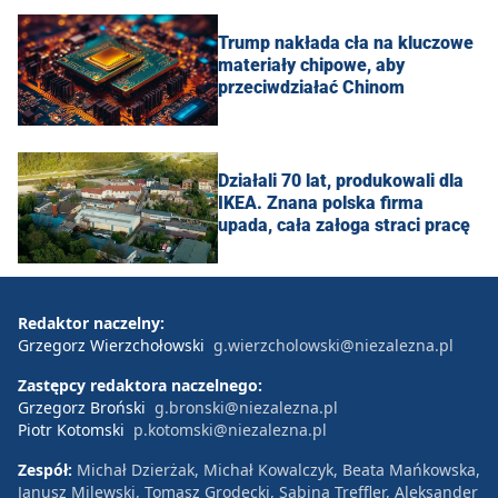
Trump nakłada cła na kluczowe
materiały chipowe, aby
przeciwdziałać Chinom
Działali 70 lat, produkowali dla
IKEA. Znana polska firma
upada, cała załoga straci pracę
Redaktor naczelny:
Grzegorz Wierzchołowski
g.wierzcholowski@niezalezna.pl
Zastępcy redaktora naczelnego:
Grzegorz Broński
g.bronski@niezalezna.pl
Piotr Kotomski
p.kotomski@niezalezna.pl
Zespół:
Michał Dzierżak, Michał Kowalczyk, Beata Mańkowska,
Janusz Milewski, Tomasz Grodecki, Sabina Treffler, Aleksander