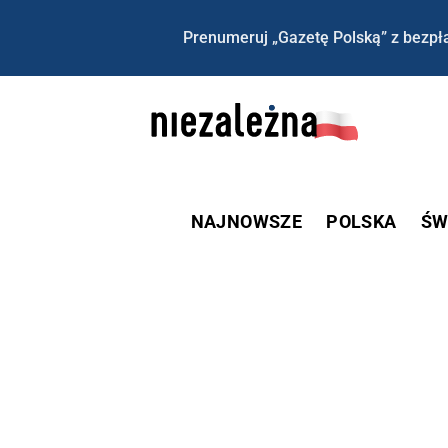
Prenumeruj „Gazetę Polską” z bezpła
NAJNOWSZE
POLSKA
ŚW