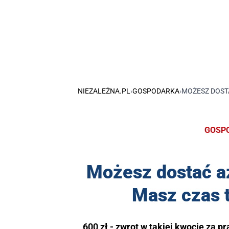
NIEZALEŻNA.PL
›
GOSPODARKA
›
MOŻESZ DOSTA
GOSP
Możesz dostać aż
Masz czas t
600 zł - zwrot w takiej kwocie za 