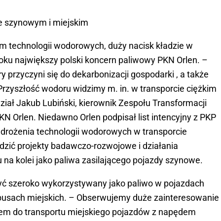
e szynowym i miejskim
ym technologii wodorowych, duży nacisk kładzie w
roku największy polski koncern paliwowy PKN Orlen. –
 przyczyni się do dekarbonizacji gospodarki , a także
Przyszłość wodoru widzimy m. in. w transporcie ciężkim
iał Jakub Lubiński, kierownik Zespołu Transformacji
N Orlen. Niedawno Orlen podpisał list intencyjny z PKP
wdrożenia technologii wodorowych w transporcie
zić projekty badawczo-rozwojowe i działania
na kolei jako paliwa zasilającego pojazdy szynowe.
ć szeroko wykorzystywany jako paliwo w pojazdach
obusach miejskich. – Obserwujemy duże zainteresowanie
m do transportu miejskiego pojazdów z napędem