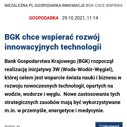
NIEZALEŻNA.PL
›
GOSPODARKA
›
INNOWACJE
›
BGK CHCE WSPIERAĆ
GOSPODARKA
29.10.2021, 11:14
BGK chce wspierać rozwój
innowacyjnych technologii
Bank Gospodarstwa Krajowego (BGK) rozpoczął
realizację inicjatywy 3W (Woda-Wodór-Węgiel),
której celem jest wsparcie świata nauki i biznesu w
rozwoju nowoczesnych technologii, opartych na
wodzie, wodorze i węglu. Nowe zastosowania tych
strategicznych zasobów mają być wykorzystywane
m.in. w przemyśle, energetyce i medycynie.
Autor:
ar
Udostępnij