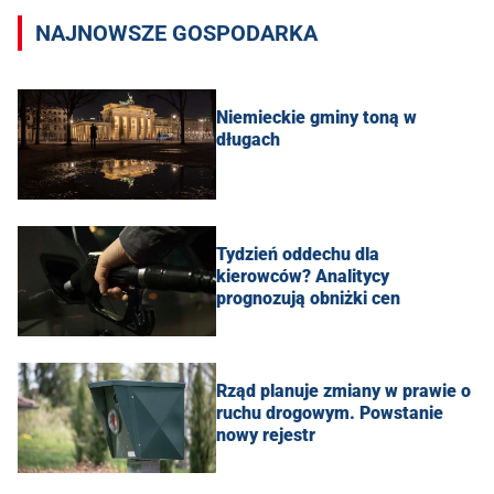
NAJNOWSZE GOSPODARKA
Niemieckie gminy toną w
długach
Tydzień oddechu dla
kierowców? Analitycy
prognozują obniżki cen
Rząd planuje zmiany w prawie o
ruchu drogowym. Powstanie
nowy rejestr