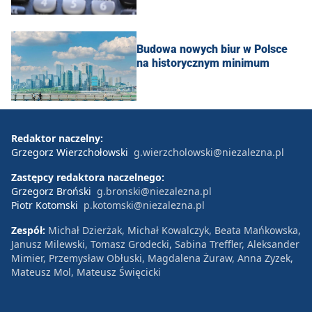
Budowa nowych biur w Polsce
na historycznym minimum
Redaktor naczelny:
Grzegorz Wierzchołowski
g.wierzcholowski@niezalezna.pl
Zastępcy redaktora naczelnego:
Grzegorz Broński
g.bronski@niezalezna.pl
Piotr Kotomski
p.kotomski@niezalezna.pl
Zespół:
Michał Dzierżak, Michał Kowalczyk, Beata Mańkowska,
Janusz Milewski, Tomasz Grodecki, Sabina Treffler, Aleksander
Mimier, Przemysław Obłuski, Magdalena Żuraw, Anna Zyzek,
Mateusz Mol, Mateusz Święcicki