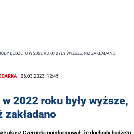
ODY BUDŻETU W 2022 ROKU BYŁY WYŻSZE, NIŻ ZAKŁADANO
ODARKA
06.03.2023, 12:45
 w 2022 roku były wyższe,
ż zakładano
w Łukasz Czernicki poinformował, że dochody budżetu