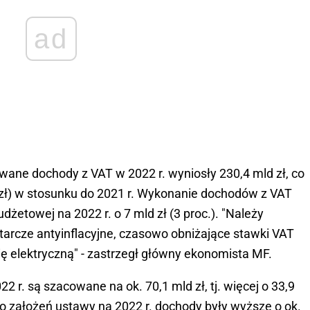
ad
wane dochody z VAT w 2022 r. wyniosły 230,4 mld zł, co
d zł) w stosunku do 2021 r. Wykonanie dochodów z VAT
dżetowej na 2022 r. o 7 mld zł (3 proc.). "Należy
tarcze antyinflacyjne, czasowo obniżające stawki VAT
gię elektryczną" - zastrzegł główny ekonomista MF.
 r. są szacowane na ok. 70,1 mld zł, tj. więcej o 33,9
 do założeń ustawy na 2022 r. dochody były wyższe o ok.