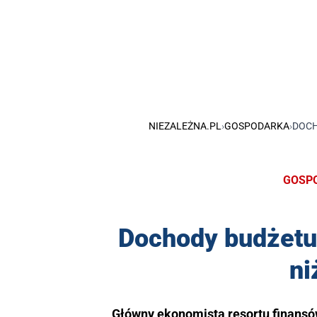
NIEZALEŻNA.PL
›
GOSPODARKA
›
DOCH
GOSP
Dochody budżetu
ni
Główny ekonomista resortu finansó