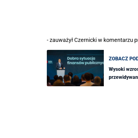
- zauważył Czernicki w komentarzu p
ZOBACZ PO
Wysoki wzros
przewidywano