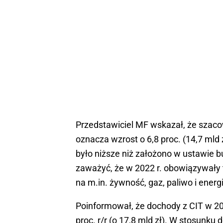
Przedstawiciel MF wskazał, że szaco
oznacza wzrost o 6,8 proc. (14,7 ml
było niższe niż założono w ustawie bu
zaważyć, że w 2022 r. obowiązywały 
na m.in. żywność, gaz, paliwo i ener
Poinformował, że dochody z CIT w 2022
proc. r/r (o 17,8 mld zł). W stosunku