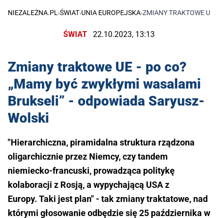
NIEZALEŻNA.PL
›
ŚWIAT
›
UNIA EUROPEJSKA
›
ZMIANY TRAKTOWE UE -
ŚWIAT
22.10.2023, 13:13
Zmiany traktowe UE - po co?
„Mamy być zwykłymi wasalami
Brukseli” - odpowiada Saryusz-
Wolski
"Hierarchiczna, piramidalna struktura rządzona
oligarchicznie przez Niemcy, czy tandem
niemiecko-francuski, prowadząca politykę
kolaboracji z Rosją, a wypychającą USA z
Europy. Taki jest plan" - tak zmiany traktatowe, nad
którymi głosowanie odbędzie się 25 października w