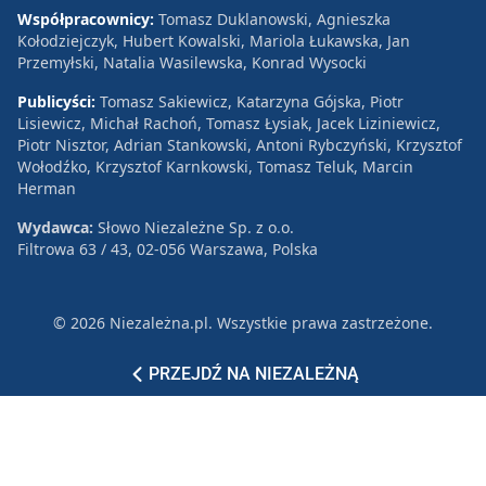
Współpracownicy:
Tomasz Duklanowski, Agnieszka
Kołodziejczyk, Hubert Kowalski, Mariola Łukawska, Jan
Przemyłski, Natalia Wasilewska, Konrad Wysocki
Publicyści:
Tomasz Sakiewicz, Katarzyna Gójska, Piotr
Lisiewicz, Michał Rachoń, Tomasz Łysiak, Jacek Liziniewicz,
Piotr Nisztor, Adrian Stankowski, Antoni Rybczyński, Krzysztof
Wołodźko, Krzysztof Karnkowski, Tomasz Teluk, Marcin
Herman
Wydawca:
Słowo Niezależne Sp. z o.o.
Filtrowa 63 / 43, 02-056 Warszawa, Polska
© 2026 Niezależna.pl. Wszystkie prawa zastrzeżone.
Patronat
Reklama
Polityka prywatności
PRZEJDŹ NA NIEZALEŻNĄ