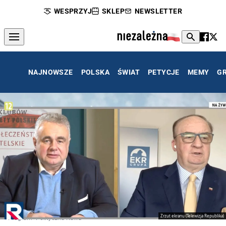
WESPRZYJ
SKLEP
NEWSLETTER
NAJNOWSZE
POLSKA
ŚWIAT
PETYCJE
MEMY
G
Zrzut ekranu (Telewizja Republika)
Program "Polityczna Kawa"