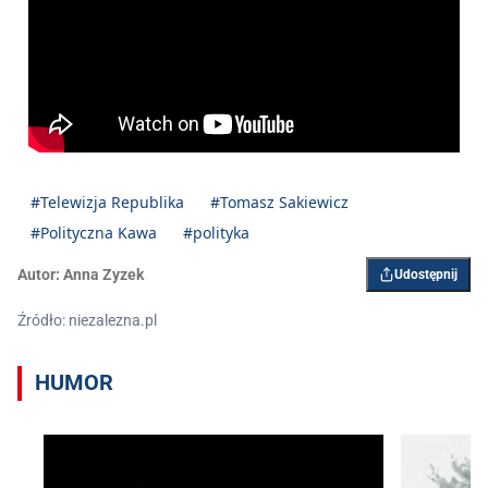
#Telewizja Republika
#Tomasz Sakiewicz
#Polityczna Kawa
#polityka
Autor:
Anna Zyzek
Udostępnij
Źródło: niezalezna.pl
HUMOR