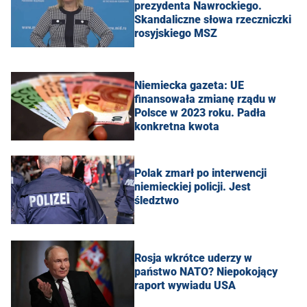
prezydenta Nawrockiego.
Skandaliczne słowa rzeczniczki
rosyjskiego MSZ
Niemiecka gazeta: UE
finansowała zmianę rządu w
Polsce w 2023 roku. Padła
konkretna kwota
Polak zmarł po interwencji
niemieckiej policji. Jest
śledztwo
Rosja wkrótce uderzy w
państwo NATO? Niepokojący
raport wywiadu USA