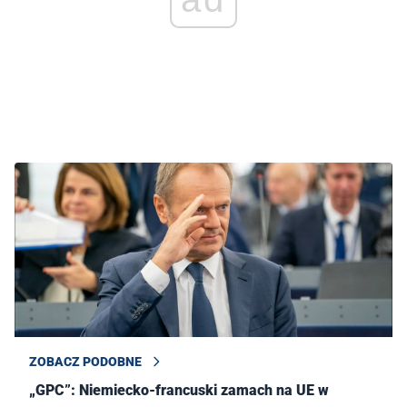
— Jacek Saryusz-Wolski
(@JSaryuszWolski)
October 22, 2023
ZOBACZ PODOBNE
„GPC”: Niemiecko-francuski zamach na UE w