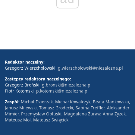
Redaktor naczelny:
Grzegorz Wierzchołowski
g.wierzcholowski@niezalezna.pl
Zastępcy redaktora naczelnego:
Grzegorz Broński
g.bronski@niezalezna.pl
Piotr Kotomski
p.kotomski@niezalezna.pl
Zespół:
Michał Dzierżak, Michał Kowalczyk, Beata Mańkowska,
Janusz Milewski, Tomasz Grodecki, Sabina Treffler, Aleksander
Mimier, Przemysław Obłuski, Magdalena Żuraw, Anna Zyzek,
Mateusz Mol, Mateusz Święcicki