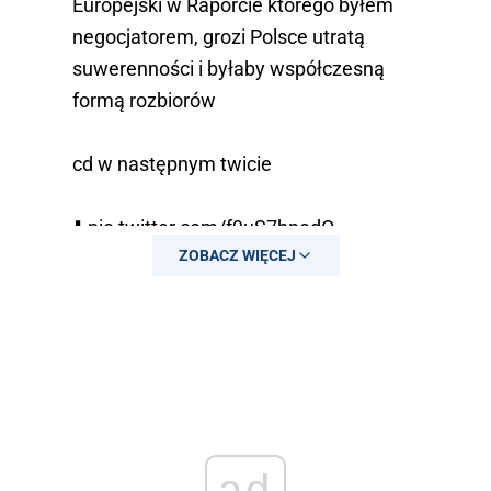
Europejski w Raporcie którego byłem
negocjatorem, grozi Polsce utratą
suwerenności i byłaby współczesną
formą rozbiorów
cd w następnym twicie
⬇️
pic.twitter.com/f9uS7hnedO
ZOBACZ WIĘCEJ
ad