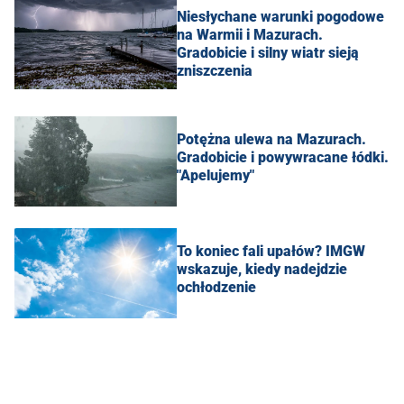
Niesłychane warunki pogodowe
na Warmii i Mazurach.
Gradobicie i silny wiatr sieją
zniszczenia
Potężna ulewa na Mazurach.
Gradobicie i powywracane łódki.
"Apelujemy"
To koniec fali upałów? IMGW
wskazuje, kiedy nadejdzie
ochłodzenie