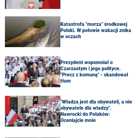
Katastrofa "morza" środkowej
Polski. W połowie wakacji znika
w oczach
Prezydent wspomniał o
Czarzastym i jego polityce.
"Precz z komuną" - skandował
tłum
"Władza jest dla obywateli, a nie
obywatele dla władzy".
Nawrocki do Polaków:
Oceniajcie mnie