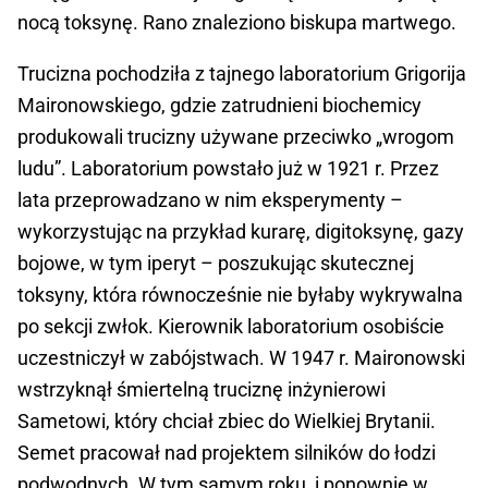
nocą toksynę. Rano znaleziono biskupa martwego.
Trucizna pochodziła z tajnego laboratorium Grigorija
Maironowskiego, gdzie zatrudnieni biochemicy
produkowali trucizny używane przeciwko „wrogom
ludu”. Laboratorium powstało już w 1921 r. Przez
lata przeprowadzano w nim eksperymenty –
wykorzystując na przykład kurarę, digitoksynę, gazy
bojowe, w tym iperyt – poszukując skutecznej
toksyny, która równocześnie nie byłaby wykrywalna
po sekcji zwłok. Kierownik laboratorium osobiście
uczestniczył w zabójstwach. W 1947 r. Maironowski
wstrzyknął śmiertelną truciznę inżynierowi
Sametowi, który chciał zbiec do Wielkiej Brytanii.
Semet pracował nad projektem silników do łodzi
podwodnych. W tym samym roku, i ponownie w