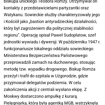
biskupa unickiego Teodora Romży. Utrzymywał on
kontakty z przedstawicielami partyzantki oraz
Watykanu. Sowieckie służby charakteryzowały jego
i Kościół jako „bastion antyradzieckiej działalności,
który był zagrożeniem dla politycznej stabilności
regionu”. Operację opisał Paweł Sudopłatow, szef
jednostki wywiadu i dywersji. W październiku 1947 r.
funkcjonariusze lokalnego oddziału sowieckiego
Ministerstwa Bezpieczeństwa Państwowego
przeprowadzili zamach na duchownego, stosując
metodę tzw. wypadku drogowego. Biskup Romża
przeżył i trafił do szpitala w Użgorodzie, gdzie
przyjmował delegatów podziemia. W celu
zakończenia akcji z centrali wysłano ekipę. Z
Moskwy dostarczono ampułkę z kurarą.
Pielęgniarka, która była agentką MGB, wstrzyknęła