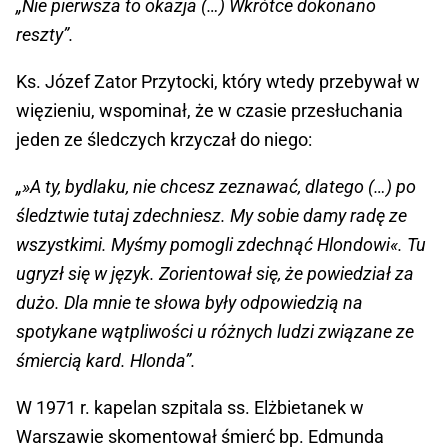
„Nie pierwsza to okazja (…) Wkrótce dokonano
reszty”.
Ks. Józef Zator Przytocki, który wtedy przebywał w
więzieniu, wspominał, że w czasie przesłuchania
jeden ze śledczych krzyczał do niego:
„»A ty, bydlaku, nie chcesz zeznawać, dlatego (…) po
śledztwie tutaj zdechniesz. My sobie damy radę ze
wszystkimi. Myśmy pomogli zdechnąć Hlondowi«. Tu
ugryzł się w język. Zorientował się, że powiedział za
dużo. Dla mnie te słowa były odpowiedzią na
spotykane wątpliwości u różnych ludzi związane ze
śmiercią kard. Hlonda”.
W 1971 r. kapelan szpitala ss. Elżbietanek w
Warszawie skomentował śmierć bp. Edmunda