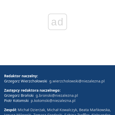
ad
Redaktor naczelny:
Grzegorz Wierzchołowski
g.wierzcholowski@niezalezna.pl
Zastępcy redaktora naczelnego:
Grzegorz Broński
g.bronski@niezalezna.pl
Piotr Kotomski
p.kotomski@niezalezna.pl
Zespół:
Michał Dzierżak, Michał Kowalczyk, Beata Mańkowska,
Janusz Milewski, Tomasz Grodecki, Sabina Treffler, Aleksander