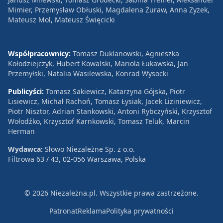
Mimier, Przemysław Obłuski, Magdalena Żuraw, Anna Zyzek,
Mateusz Mol, Mateusz Święcicki
Współpracownicy:
Tomasz Duklanowski, Agnieszka
Kołodziejczyk, Hubert Kowalski, Mariola Łukawska, Jan
Przemyłski, Natalia Wasilewska, Konrad Wysocki
Publicyści:
Tomasz Sakiewicz, Katarzyna Gójska, Piotr
Lisiewicz, Michał Rachoń, Tomasz Łysiak, Jacek Liziniewicz,
Piotr Nisztor, Adrian Stankowski, Antoni Rybczyński, Krzysztof
Wołodźko, Krzysztof Karnkowski, Tomasz Teluk, Marcin
Herman
Wydawca:
Słowo Niezależne Sp. z o.o.
Filtrowa 63 / 43, 02-056 Warszawa, Polska
© 2026 Niezależna.pl. Wszystkie prawa zastrzeżone.
Patronat
Reklama
Polityka prywatności