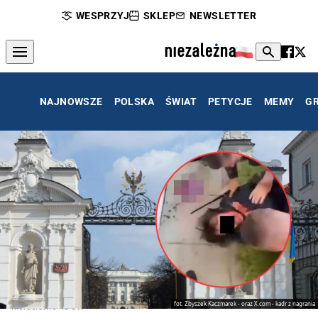
WESPRZYJ
SKLEP
NEWSLETTER
NAJNOWSZE
POLSKA
ŚWIAT
PETYCJE
MEMY
G
fot. Zbyszek Kaczmarek - oraz X.com - kadr z nagrania
Morderstwo na UW