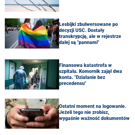
Lesbijki zbulwersowane po
decyzji USC. Dostały
transkrypcję, ale w rejestrze
dalej są "pannami"
Finansowa katastrofa w
szpitalu. Komornik zajął dwa
konta. "Działanie bez
precedensu"
Ostatni moment na logowanie.
Jeżeli tego nie zrobisz,
wygaśnie ważność dokumentów