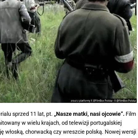
zrzut z platformy X @FilmBox Polska - X @FilmBox Polska
alu sprzed 11 lat, pt.
„Nasze matki, nasi ojcowie”.
Film
towany w wielu krajach, od telewizji portugalskiej
zję włoską, chorwacką czy wreszcie polską. Nowej wersji