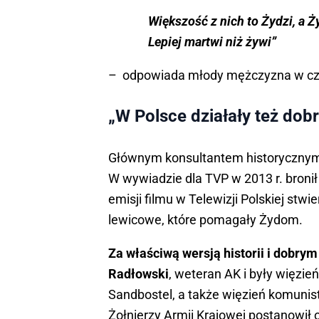
Większość z nich to Żydzi, a Ż
Lepiej martwi niż żywi”
– odpowiada młody mężczyzna w cza
„W Polsce działały też dob
Głównym konsultantem historycznym te
W wywiadzie dla TVP w 2013 r. bronił 
emisji filmu w Telewizji Polskiej stwi
lewicowe, które pomagały Żydom.
Za właściwą wersją historii i dobrym
Radłowski
, weteran AK i były więzi
Sandbostel, a także więzień komuni
Żołnierzy Armii Krajowej postanowił