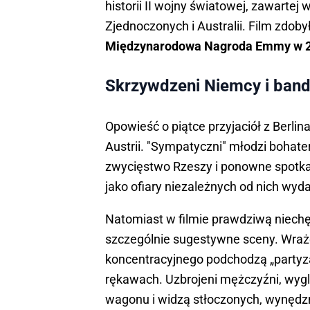
historii II wojny światowej, zawartej
Zjednoczonych i Australii. Film zdob
Międzynarodowa Nagroda Emmy w 2014
Skrzywdzeni Niemcy i band
Opowieść o piątce przyjaciół z Berli
Austrii. "Sympatyczni" młodzi bohater
zwycięstwo Rzeszy i ponowne spotka
jako ofiary niezależnych od nich wyd
Natomiast w filmie prawdziwą niechę
szczególnie sugestywne sceny. Wraże
koncentracyjnego podchodzą „partyz
rękawach. Uzbrojeni mężczyźni, wyg
wagonu i widzą stłoczonych, wynędznia