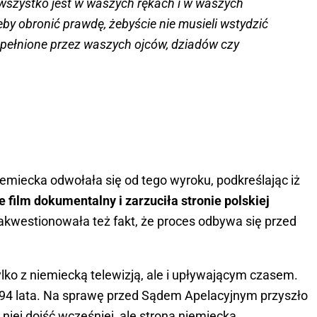
wszystko jest w waszych rękach i w waszych
eby obronić prawdę, żebyście nie musieli wstydzić
popełnione przez waszych ojców, dziadów czy
emiecka odwołała się od tego wyroku, podkreślając iż
ie film dokumentalny i zarzuciła stronie polskiej
akwestionowała też fakt, że proces odbywa się przed
ylko z niemiecką telewizją, ale i upływającym czasem.
ł 94 lata. Na sprawę przed Sądem Apelacyjnym przyszło
iej dojść wcześniej, ale strona niemiecka