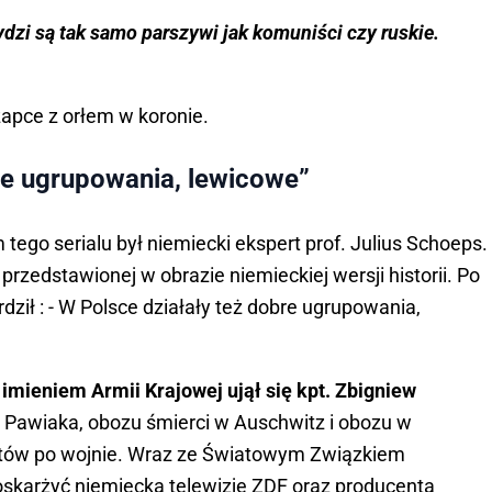
ydzi są tak samo parszywi jak komuniści czy ruskie.
pce z orłem w koronie.
re ugrupowania, lewicowe”
go serialu był niemiecki ekspert prof. Julius Schoeps.
przedstawionej w obrazie niemieckiej wersji historii. Po
erdził : - W Polsce działały też dobre ugrupowania,
 imieniem Armii Krajowej ujął się kpt. Zbigniew
eń Pawiaka, obozu śmierci w Auschwitz i obozu w
stów po wojnie. Wraz ze Światowym Związkiem
 oskarżyć niemiecką telewizję ZDF oraz producenta