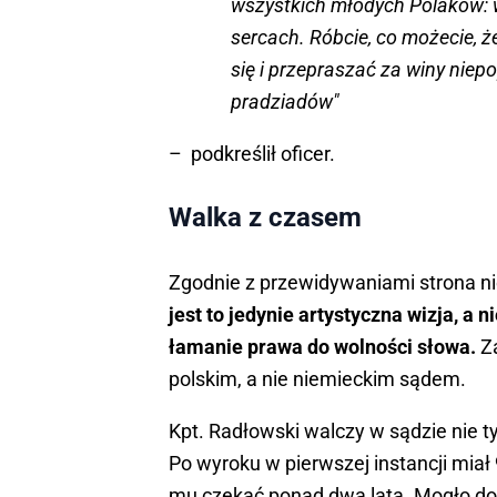
wszystkich młodych Polaków: 
sercach. Róbcie, co możecie, ż
się i przepraszać za winy nie
pradziadów"
– podkreślił oficer.
Walka z czasem
Zgodnie z przewidywaniami strona ni
jest to jedynie artystyczna wizja, a n
łamanie prawa do wolności słowa.
Z
polskim, a nie niemieckim sądem.
Kpt. Radłowski walczy w sądzie nie t
Po wyroku w pierwszej instancji mia
mu czekać ponad dwa lata. Mogło do n