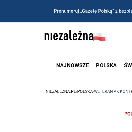
Prenumeruj „Gazetę Polską” z bezpła
NAJNOWSZE
POLSKA
ŚW
NIEZALEŻNA.PL
›
POLSKA
›
WETERAN AK KONTR
PO