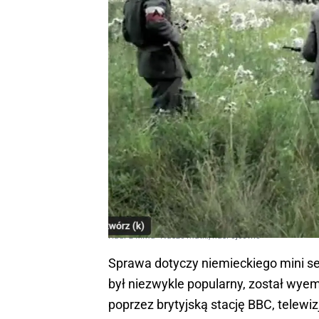
Kadr z filmu "Nasze matki, nasi ojcowie"
Sprawa dotyczy niemieckiego mini seri
był niezwykle popularny, został wyemi
poprzez brytyjską stację BBC, telewi