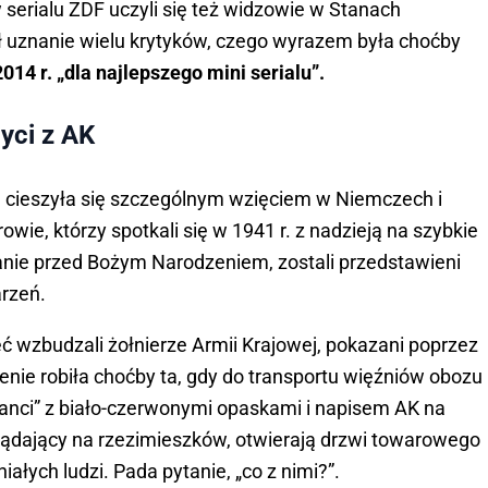
 w serialu ZDF uczyli się też widzowie w Stanach
ył uznanie wielu krytyków, czego wyrazem była choćby
 r. „dla najlepszego mini serialu”.
yci z AK
na cieszyła się szczególnym wzięciem w Niemczech i
owie, którzy spotkali się w 1941 r. z nadzieją na szybkie
nie przed Bożym Narodzeniem, zostali przedstawieni
arzeń.
ć wzbudzali żołnierze Armii Krajowej, pokazani poprzez
nie robiła choćby ta, gdy do transportu więźniów obozu
anci” z biało-czerwonymi opaskami i napisem AK na
lądający na rzezimieszków, otwierają drzwi towarowego
łych ludzi. Pada pytanie, „co z nimi?”.