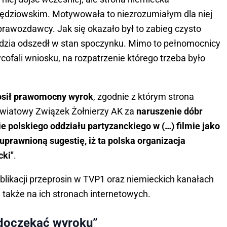
sędziowskim. Motywowała to niezrozumiałym dla niej
wozdawcy. Jak się okazało był to zabieg czysto
ędzia odszedł w stan spoczynku. Mimo to pełnomocnicy
ycofali wniosku, na rozpatrzenie którego trzeba było
łosił prawomocny wyrok
, zgodnie z którym strona
Światowy Związek Żołnierzy AK za
naruszenie dóbr
e polskiego oddziału partyzanckiego w (…) filmie jako
euprawnioną sugestię, iż ta polska organizacja
cki"
.
blikacji przeprosin w TVP1 oraz niemieckich kanałach
a także na ich stronach internetowych.
 doczekać wyroku”