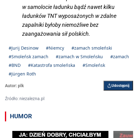
w samolocie ładunku bądź nawet kilku
ładunków TNT wyposażonych w zdalne
zapalniki byłoby niemożliwe bez
zaangażowania sił polskich.
#Jurij Desinow
#Niemcy
#zamach smoleński
#Smoleńsk zamach
#zamach w Smoleńsku
#zamach
#BND
#Katastrofa smoleńska
#Smoleńsk
#Jürgen Roth
Autor:
plk
Udostępnij
Źródło: niezalezna.pl
HUMOR