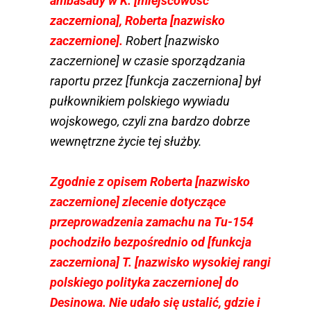
ambasady w K. [miejscowość
zaczerniona], Roberta [nazwisko
zaczernione].
Robert [nazwisko
zaczernione] w czasie sporządzania
raportu przez [funkcja zaczerniona] był
pułkownikiem polskiego wywiadu
wojskowego, czyli zna bardzo dobrze
wewnętrzne życie tej służby.
Zgodnie z opisem Roberta [nazwisko
zaczernione] zlecenie dotyczące
przeprowadzenia zamachu na ­Tu-154
pochodziło bezpośrednio od [funkcja
zaczerniona] T. [nazwisko wysokiej rangi
polskiego polityka zaczernione] do
Desinowa. Nie udało się ustalić, gdzie i