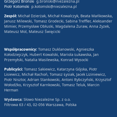
Grzegorz Broński
g.bronski@niezalezna.pl
Piotr Kotomski
p.kotomski@niezalezna.pl
Zespół:
Michał Dzierżak, Michał Kowalczyk, Beata Mańkowska,
Janusz Milewski, Tomasz Grodecki, Sabina Treffler, Aleksander
Mimier, Przemysław Obłuski, Magdalena Żuraw, Anna Zyzek,
Mateusz Mol, Mateusz Święcicki
Współpracownicy:
Tomasz Duklanowski, Agnieszka
Kołodziejczyk, Hubert Kowalski, Mariola Łukawska, Jan
Przemyłski, Natalia Wasilewska, Konrad Wysocki
Publicyści:
Tomasz Sakiewicz, Katarzyna Gójska, Piotr
Lisiewicz, Michał Rachoń, Tomasz Łysiak, Jacek Liziniewicz,
Piotr Nisztor, Adrian Stankowski, Antoni Rybczyński, Krzysztof
Wołodźko, Krzysztof Karnkowski, Tomasz Teluk, Marcin
Herman
Wydawca:
Słowo Niezależne Sp. z o.o.
Filtrowa 63 / 43, 02-056 Warszawa, Polska