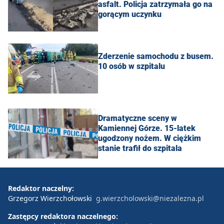
asfalt. Policja zatrzymała go na
gorącym uczynku
Zderzenie samochodu z busem.
10 osób w szpitalu
Dramatyczne sceny w
Kamiennej Górze. 15-latek
ugodzony nożem. W ciężkim
stanie trafił do szpitala
Redaktor naczelny:
Grzegorz Wierzchołowski
g.wierzcholowski@niezalezna.pl
Zastępcy redaktora naczelnego: