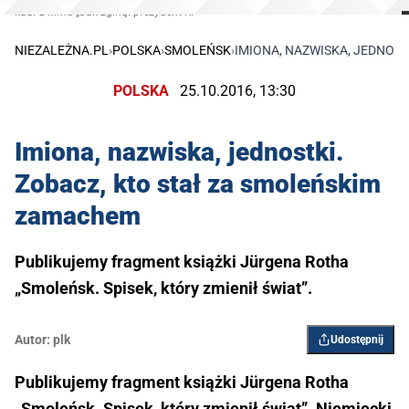
kadr z filmu „Jak zginął prezydent RP”
NIEZALEŻNA.PL
›
POLSKA
›
SMOLEŃSK
›
IMIONA, NAZWISKA, JEDNOS
POLSKA
25.10.2016, 13:30
Imiona, nazwiska, jednostki.
Zobacz, kto stał za smoleńskim
zamachem
Publikujemy fragment książki Jürgena Rotha
„Smoleńsk. Spisek, który zmienił świat”.
Autor:
plk
Udostępnij
Publikujemy fragment książki Jürgena Rotha
„Smoleńsk. Spisek, który zmienił świat”. Niemiecki