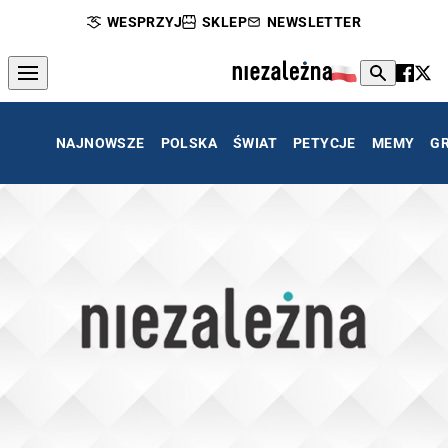
WESPRZYJ
SKLEP
NEWSLETTER
NAJNOWSZE
POLSKA
ŚWIAT
PETYCJE
MEMY
G