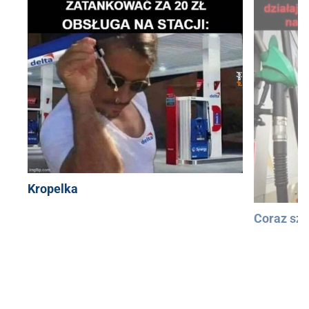
Kropelka
Coraz szy