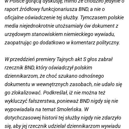
w Polsce gorącą dyskusję, mimo że chodziło jedynie o
raport źródłowy funkcjonariusza BND, a nie o
oficjalne oświadczenie tej służby. Tymczasem polskie
media niejednokrotnie utożsamiały ów dokument z
urzędowym stanowiskiem niemieckiego wywiadu,
zaopatrując go dodatkowo w komentarz polityczny.
W przeddzień premiery Tajnych akt S głos zabrał
rzecznik BND, który oświadczył polskim
dziennikarzom, że choć szukano odnośnego
dokumentu w wewnętrznych zasobach, nie udało się
go zlokalizować. Podkreślał, iż nie można też
wykluczyć fałszerstwa, ponieważ BND nigdy się nie
wypowiadała na temat Smoleńska. W
dotychczasowej historii tej służby nigdy nie zdarzyło
się, aby jej rzecznik udzielał dziennikarzom wywiadu