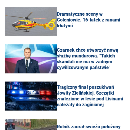
Dramatyczne sceny w
Goleniowie. 16-latek z ranami
kłutymi
Czarnek chce utworzyć nową
służbę mundurową. "Takich
skandali nie ma w żadnym
cywilizowanym państwie"
Tragiczny finał poszukiwań
Jowity Zielińskiej. Szczątki
znalezione w lesie pod Lisinami
należały do zaginionej
Rolnik zaorał świeżo położony