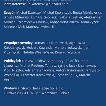
Piotr Kotomski
p.kotomski@niezalezna.pl
Zespół:
Michał Dzierżak, Michał Kowalczyk, Beata Mańkowska,
Janusz Milewski, Tomasz Grodecki, Sabina Treffler, Aleksander
Mimier, Przemysław Obłuski, Magdalena Żuraw, Anna Zyzek,
Mateusz Mol, Mateusz Święcicki
Współpracownicy:
Tomasz Duklanowski, Agnieszka
Kołodziejczyk, Hubert Kowalski, Mariola Łukawska, Jan
Przemyłski, Natalia Wasilewska, Konrad Wysocki
Publicyści:
Tomasz Sakiewicz, Katarzyna Gójska, Piotr
Lisiewicz, Michał Rachoń, Tomasz Łysiak, Jacek Liziniewicz,
Piotr Nisztor, Adrian Stankowski, Antoni Rybczyński, Krzysztof
Wołodźko, Krzysztof Karnkowski, Tomasz Teluk, Marcin
Herman
Wydawca:
Słowo Niezależne Sp. z o.o.
Filtrowa 63 / 43, 02-056 Warszawa, Polska