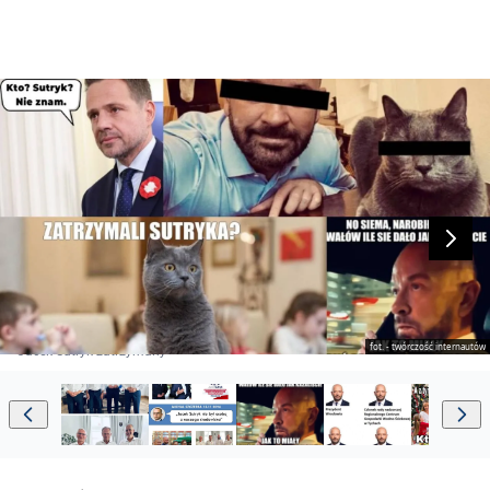
fot. - twórczość internautów
Jacek Sutryk zatrzymany