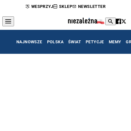
WESPRZYJ
SKLEP
NEWSLETTER
NAJNOWSZE
POLSKA
ŚWIAT
PETYCJE
MEMY
G