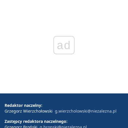
ad
Redaktor naczelny:
Grzegorz Wierzchołowski
g.wierzcholowski@niezalezna.pl
Zastępcy redaktora naczelnego:
Grzegorz Broński
g.bronski@niezalezna.pl