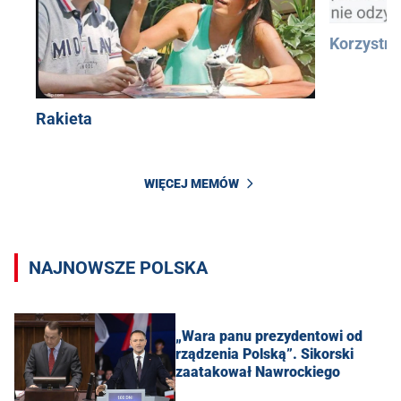
Korzystn
Rakieta
WIĘCEJ MEMÓW
NAJNOWSZE POLSKA
„Wara panu prezydentowi od
rządzenia Polską”. Sikorski
zaatakował Nawrockiego