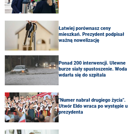
Łatwiej porównasz ceny
mieszkań. Prezydent podpisał
ważną nowelizację
Ponad 200 interwencji. Ulewne
burze siały spustoszenie. Woda
wdarła się do szpitala
"Numer nabrał drugiego życia".
Utwór Eldo wraca po występie u
prezydenta