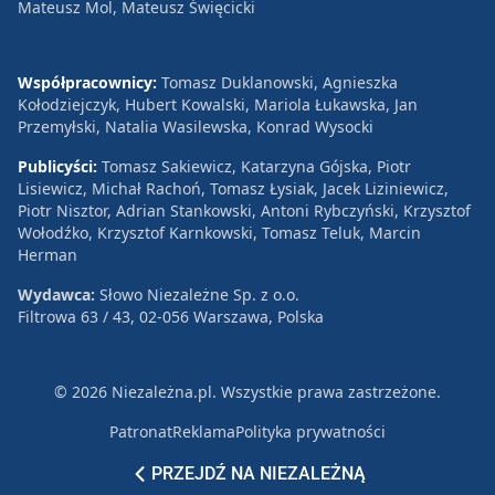
Mateusz Mol, Mateusz Święcicki
Współpracownicy:
Tomasz Duklanowski, Agnieszka
Kołodziejczyk, Hubert Kowalski, Mariola Łukawska, Jan
Przemyłski, Natalia Wasilewska, Konrad Wysocki
Publicyści:
Tomasz Sakiewicz, Katarzyna Gójska, Piotr
Lisiewicz, Michał Rachoń, Tomasz Łysiak, Jacek Liziniewicz,
Piotr Nisztor, Adrian Stankowski, Antoni Rybczyński, Krzysztof
Wołodźko, Krzysztof Karnkowski, Tomasz Teluk, Marcin
Herman
Wydawca:
Słowo Niezależne Sp. z o.o.
Filtrowa 63 / 43, 02-056 Warszawa, Polska
© 2026 Niezależna.pl. Wszystkie prawa zastrzeżone.
Patronat
Reklama
Polityka prywatności
PRZEJDŹ NA NIEZALEŻNĄ