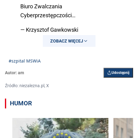
Biuro Zwalczania
Cyberprzestępczości…
— Krzysztof Gawkowski
(@KGawkowski)
March 9, 2025
ZOBACZ WIĘCEJ
#szpital MSWiA
Autor:
am
Udostępnij
Źródło: niezalezna.pl, X
HUMOR