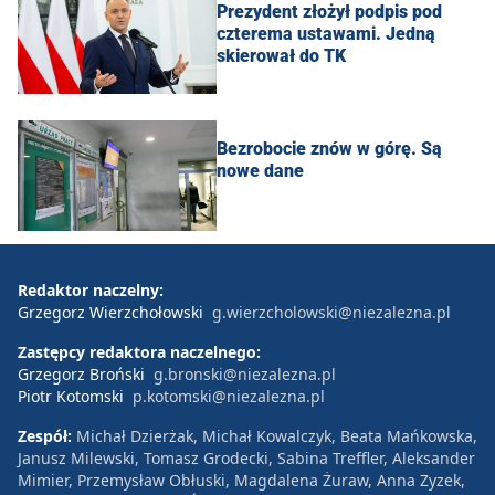
Prezydent złożył podpis pod
czterema ustawami. Jedną
skierował do TK
Bezrobocie znów w górę. Są
nowe dane
Redaktor naczelny:
Grzegorz Wierzchołowski
g.wierzcholowski@niezalezna.pl
Zastępcy redaktora naczelnego:
Grzegorz Broński
g.bronski@niezalezna.pl
Piotr Kotomski
p.kotomski@niezalezna.pl
Zespół:
Michał Dzierżak, Michał Kowalczyk, Beata Mańkowska,
Janusz Milewski, Tomasz Grodecki, Sabina Treffler, Aleksander
Mimier, Przemysław Obłuski, Magdalena Żuraw, Anna Zyzek,