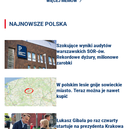
WIĘCEJ MEMÓW
NAJNOWSZE POLSKA
Szokujące wyniki audytów
warszawskich SOR-ów.
Rekordowe dyżury, milionowe
zarobki
W polskim lesie gnije sowieckie
miasto. Teraz można je nawet
kupić
Łukasz Gibała po raz czwarty
startuje na prezydenta Krakowa