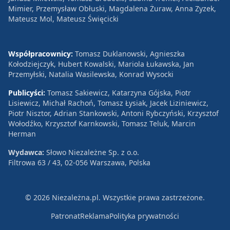
Mimier, Przemysław Obłuski, Magdalena Żuraw, Anna Zyzek,
Mateusz Mol, Mateusz Święcicki
Współpracownicy:
Tomasz Duklanowski, Agnieszka
Kołodziejczyk, Hubert Kowalski, Mariola Łukawska, Jan
Przemyłski, Natalia Wasilewska, Konrad Wysocki
Publicyści:
Tomasz Sakiewicz, Katarzyna Gójska, Piotr
Lisiewicz, Michał Rachoń, Tomasz Łysiak, Jacek Liziniewicz,
Piotr Nisztor, Adrian Stankowski, Antoni Rybczyński, Krzysztof
Wołodźko, Krzysztof Karnkowski, Tomasz Teluk, Marcin
Herman
Wydawca:
Słowo Niezależne Sp. z o.o.
Filtrowa 63 / 43, 02-056 Warszawa, Polska
© 2026 Niezależna.pl. Wszystkie prawa zastrzeżone.
Patronat
Reklama
Polityka prywatności