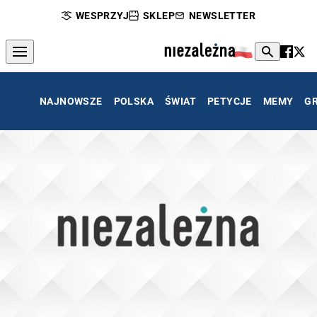
WESPRZYJ
SKLEP
NEWSLETTER
NAJNOWSZE
POLSKA
ŚWIAT
PETYCJE
MEMY
G