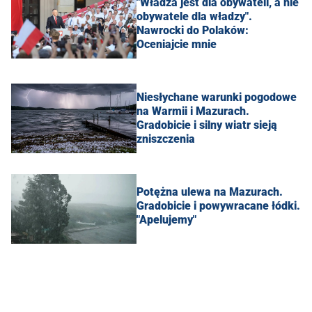
"Władza jest dla obywateli, a nie
obywatele dla władzy".
Nawrocki do Polaków:
Oceniajcie mnie
Niesłychane warunki pogodowe
na Warmii i Mazurach.
Gradobicie i silny wiatr sieją
zniszczenia
Potężna ulewa na Mazurach.
Gradobicie i powywracane łódki.
"Apelujemy"