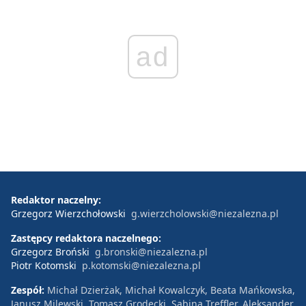
ad
Redaktor naczelny:
Grzegorz Wierzchołowski
g.wierzcholowski@niezalezna.pl
Zastępcy redaktora naczelnego:
Grzegorz Broński
g.bronski@niezalezna.pl
Piotr Kotomski
p.kotomski@niezalezna.pl
Zespół:
Michał Dzierżak, Michał Kowalczyk, Beata Mańkowska,
Janusz Milewski, Tomasz Grodecki, Sabina Treffler, Aleksander