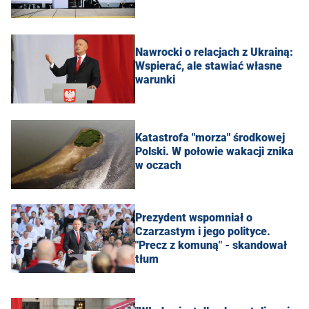
Nawrocki o relacjach z Ukrainą:
Wspierać, ale stawiać własne
warunki
Katastrofa "morza" środkowej
Polski. W połowie wakacji znika
w oczach
Prezydent wspomniał o
Czarzastym i jego polityce.
"Precz z komuną" - skandował
tłum