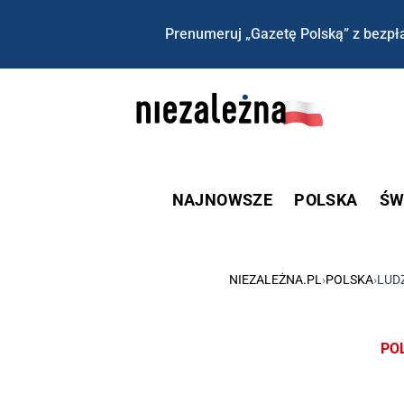
Prenumeruj „Gazetę Polską” z bezpła
NAJNOWSZE
POLSKA
ŚW
NIEZALEŻNA.PL
›
POLSKA
›
LUD
PO