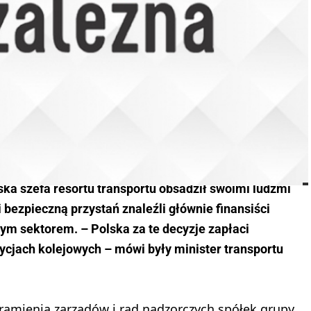
ka szefa resortu transportu obsadził swoimi ludźmi
 bezpieczną przystań znaleźli głównie finansiści
tym sektorem. – Polska za te decyzje zapłaci
cjach kolejowych – mówi były minister transportu
 ramienia zarządów i rad nadzorczych spółek grupy