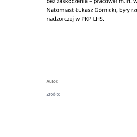
bez zaskoczenia – pracował m.in.
Natomiast Łukasz Górnicki, były rz
nadzorczej w PKP LHS.
Autor:
Źródło: