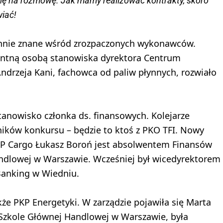
ę na rozmowę. Jak mamy realizować kontrakty, skoro
wiać!
chnie znane wśród zrozpaczonych wykonawców.
entną osobą stanowiska dyrektora Centrum
Andrzeja Kani, fachowca od paliw płynnych, rozwiało
tanowisko członka ds. finansowych. Kolejarze
yników konkursu – będzie to ktoś z PKO TFI. Nowy
KP Cargo Łukasz Boroń jest absolwentem Finansów
ndlowej w Warszawie. Wcześniej był wicedyrektorem
Banking w Wiedniu.
że PKP Energetyki. W zarządzie pojawiła się Marta
zkole Głównej Handlowej w Warszawie, była