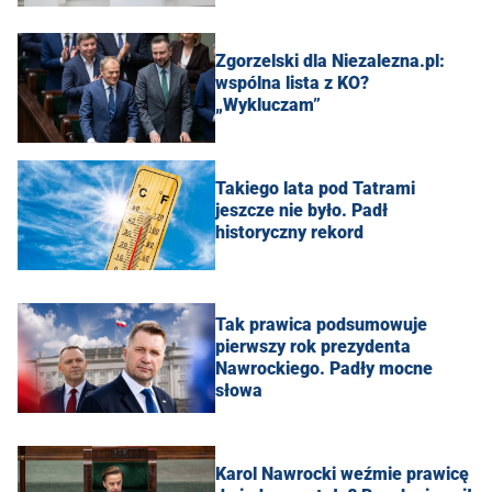
Zgorzelski dla Niezalezna.pl:
wspólna lista z KO?
„Wykluczam”
Takiego lata pod Tatrami
jeszcze nie było. Padł
historyczny rekord
Tak prawica podsumowuje
pierwszy rok prezydenta
Nawrockiego. Padły mocne
słowa
Karol Nawrocki weźmie prawicę