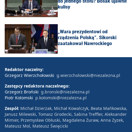
do jednego stołu? Bosak ujawnił
kulisy
„Wara prezydentowi od
rządzenia Polską”. Sikorski
zaatakował Nawrockiego
Redaktor naczelny:
Grzegorz Wierzchołowski
g.wierzcholowski@niezalezna.pl
Zastępcy redaktora naczelnego:
Grzegorz Broński
g.bronski@niezalezna.pl
Piotr Kotomski
p.kotomski@niezalezna.pl
Zespół:
Michał Dzierżak, Michał Kowalczyk, Beata Mańkowska,
Janusz Milewski, Tomasz Grodecki, Sabina Treffler, Aleksander
Mimier, Przemysław Obłuski, Magdalena Żuraw, Anna Zyzek,
Mateusz Mol, Mateusz Święcicki