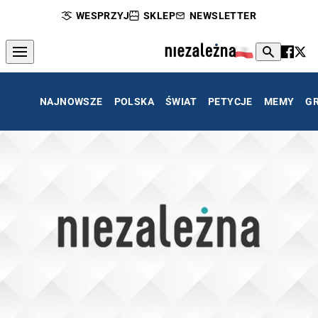
WESPRZYJ
SKLEP
NEWSLETTER
NAJNOWSZE
POLSKA
ŚWIAT
PETYCJE
MEMY
G