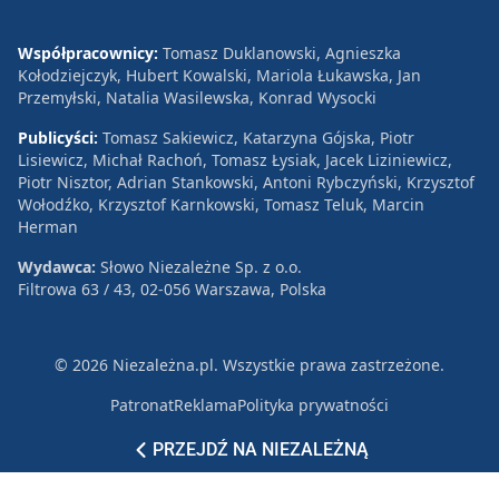
Współpracownicy:
Tomasz Duklanowski, Agnieszka
Kołodziejczyk, Hubert Kowalski, Mariola Łukawska, Jan
Przemyłski, Natalia Wasilewska, Konrad Wysocki
Publicyści:
Tomasz Sakiewicz, Katarzyna Gójska, Piotr
Lisiewicz, Michał Rachoń, Tomasz Łysiak, Jacek Liziniewicz,
Piotr Nisztor, Adrian Stankowski, Antoni Rybczyński, Krzysztof
Wołodźko, Krzysztof Karnkowski, Tomasz Teluk, Marcin
Herman
Wydawca:
Słowo Niezależne Sp. z o.o.
Filtrowa 63 / 43, 02-056 Warszawa, Polska
© 2026 Niezależna.pl. Wszystkie prawa zastrzeżone.
Patronat
Reklama
Polityka prywatności
PRZEJDŹ NA NIEZALEŻNĄ