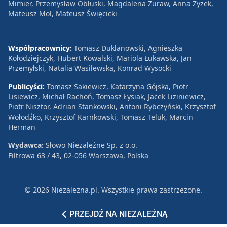
Mimier, Przemysław Obłuski, Magdalena Żuraw, Anna Zyzek,
Mateusz Mol, Mateusz Święcicki
Współpracownicy:
Tomasz Duklanowski, Agnieszka
Kołodziejczyk, Hubert Kowalski, Mariola Łukawska, Jan
Przemyłski, Natalia Wasilewska, Konrad Wysocki
Publicyści:
Tomasz Sakiewicz, Katarzyna Gójska, Piotr
Lisiewicz, Michał Rachoń, Tomasz Łysiak, Jacek Liziniewicz,
Piotr Nisztor, Adrian Stankowski, Antoni Rybczyński, Krzysztof
Wołodźko, Krzysztof Karnkowski, Tomasz Teluk, Marcin
Herman
Wydawca:
Słowo Niezależne Sp. z o.o.
Filtrowa 63 / 43, 02-056 Warszawa, Polska
© 2026 Niezależna.pl. Wszystkie prawa zastrzeżone.
Patronat
Reklama
Polityka prywatności
PRZEJDŹ NA NIEZALEŻNĄ