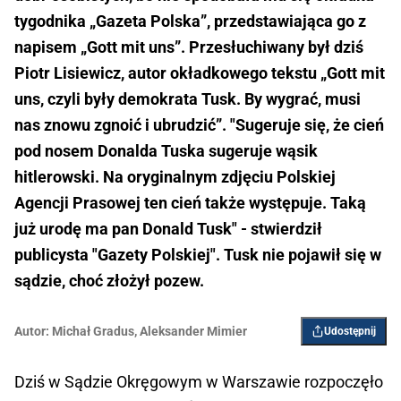
tygodnika „Gazeta Polska”, przedstawiająca go z
napisem „Gott mit uns”. Przesłuchiwany był dziś
Piotr Lisiewicz, autor okładkowego tekstu „Gott mit
uns, czyli były demokrata Tusk. By wygrać, musi
nas znowu zgnoić i ubrudzić”. "Sugeruje się, że cień
pod nosem Donalda Tuska sugeruje wąsik
hitlerowski. Na oryginalnym zdjęciu Polskiej
Agencji Prasowej ten cień także występuje. Taką
już urodę ma pan Donald Tusk" - stwierdził
publicysta "Gazety Polskiej". Tusk nie pojawił się w
sądzie, choć złożył pozew.
Autor:
Michał Gradus
,
Aleksander Mimier
Udostępnij
Dziś w Sądzie Okręgowym w Warszawie rozpoczęło