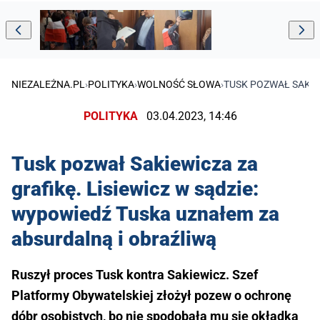
NIEZALEŻNA.PL
›
POLITYKA
›
WOLNOŚĆ SŁOWA
›
TUSK POZWAŁ SAKIE
POLITYKA
03.04.2023, 14:46
Tusk pozwał Sakiewicza za
grafikę. Lisiewicz w sądzie:
wypowiedź Tuska uznałem za
absurdalną i obraźliwą
Ruszył proces Tusk kontra Sakiewicz. Szef
Platformy Obywatelskiej złożył pozew o ochronę
dóbr osobistych, bo nie spodobała mu się okładka