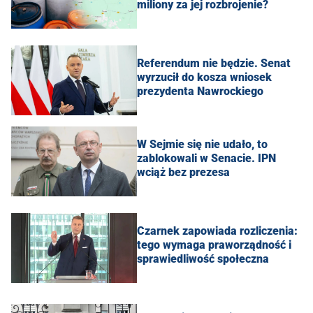
miliony za jej rozbrojenie?
Referendum nie będzie. Senat
wyrzucił do kosza wniosek
prezydenta Nawrockiego
W Sejmie się nie udało, to
zablokowali w Senacie. IPN
wciąż bez prezesa
Czarnek zapowiada rozliczenia:
tego wymaga praworządność i
sprawiedliwość społeczna