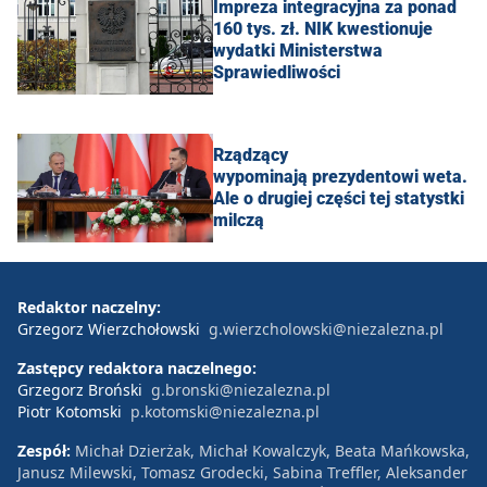
Impreza integracyjna za ponad
160 tys. zł. NIK kwestionuje
wydatki Ministerstwa
Sprawiedliwości
Rządzący
wypominają prezydentowi weta.
Ale o drugiej części tej statystki
milczą
Redaktor naczelny:
Grzegorz Wierzchołowski
g.wierzcholowski@niezalezna.pl
Zastępcy redaktora naczelnego:
Grzegorz Broński
g.bronski@niezalezna.pl
Piotr Kotomski
p.kotomski@niezalezna.pl
Zespół:
Michał Dzierżak, Michał Kowalczyk, Beata Mańkowska,
Janusz Milewski, Tomasz Grodecki, Sabina Treffler, Aleksander