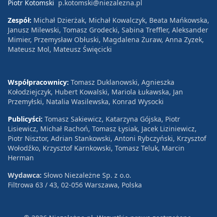
Piotr Kotomski
p.kotomski@niezalezna.pl
Zespół:
Michał Dzierżak, Michał Kowalczyk, Beata Mańkowska,
Janusz Milewski, Tomasz Grodecki, Sabina Treffler, Aleksander
Mimier, Przemysław Obłuski, Magdalena Żuraw, Anna Zyzek,
Mateusz Mol, Mateusz Święcicki
Współpracownicy:
Tomasz Duklanowski, Agnieszka
Kołodziejczyk, Hubert Kowalski, Mariola Łukawska, Jan
Przemyłski, Natalia Wasilewska, Konrad Wysocki
Publicyści:
Tomasz Sakiewicz, Katarzyna Gójska, Piotr
Lisiewicz, Michał Rachoń, Tomasz Łysiak, Jacek Liziniewicz,
Piotr Nisztor, Adrian Stankowski, Antoni Rybczyński, Krzysztof
Wołodźko, Krzysztof Karnkowski, Tomasz Teluk, Marcin
Herman
Wydawca:
Słowo Niezależne Sp. z o.o.
Filtrowa 63 / 43, 02-056 Warszawa, Polska