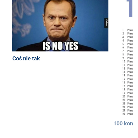
Coś nie tak
100 konkr