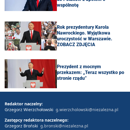
wspólnotę
Rok prezydentury Karola
Nawrockiego. Wyjątkowa
uroczystość w Warszawie.
ZOBACZ ZDJĘCIA
Prezydent z mocnym
przekazem: „Teraz wszystko po
stronie rządu”
Redaktor naczelny:
Grzegorz Wierzchołowski
g.wierzcholowski@niezalezna.pl
Zastępcy redaktora naczelnego:
Grzegorz Broński
g.bronski@niezalezna.pl