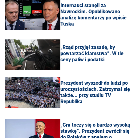
Internauci stanęli za
Nawrockim. Opublikowano
analizę komentarzy po wpisie
Tuska
„Rząd przyjął zasadę, by
powtarzać kłamstwa”. W tle
ceny paliw i podatki
Prezydent wyszedł do ludzi po
uroczystościach. Zatrzymał się
także... przy studiu TV
Republika
„Gra toczy się o bardzo wysoką
stawkę”. Prezydent zwrócił się
do Polaków z apelem o