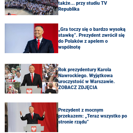
także... przy studiu TV
Republika
„Gra toczy się o bardzo wysoką
stawkę”. Prezydent zwrócił się
do Polaków z apelem o
wspólnotę
Rok prezydentury Karola
Nawrockiego. Wyjątkowa
uroczystość w Warszawie.
ZOBACZ ZDJĘCIA
Prezydent z mocnym
przekazem: „Teraz wszystko po
stronie rządu”