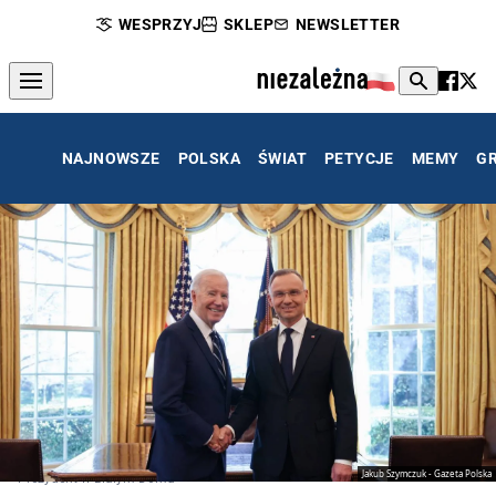
WESPRZYJ
SKLEP
NEWSLETTER
NAJNOWSZE
POLSKA
ŚWIAT
PETYCJE
MEMY
G
Jakub Szymczuk - Gazeta Polska
Prezydent w Białym Domu