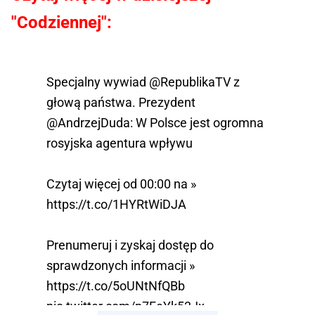
"Codziennej":
Specjalny wywiad
@RepublikaTV
z
głową państwa. Prezydent
@AndrzejDuda
: W Polsce jest ogromna
rosyjska agentura wpływu
Czytaj więcej od 00:00 na »
https://t.co/1HYRtWiDJA
Prenumeruj i zyskaj dostęp do
sprawdzonych informacji »
https://t.co/5oUNtNfQBb
pic.twitter.com/p7FeYk53Jx