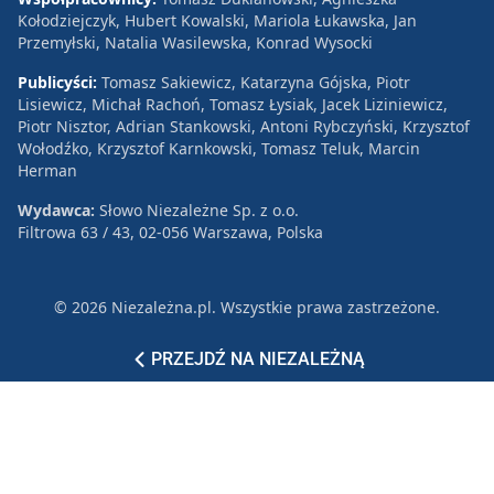
Kołodziejczyk, Hubert Kowalski, Mariola Łukawska, Jan
Przemyłski, Natalia Wasilewska, Konrad Wysocki
Publicyści:
Tomasz Sakiewicz, Katarzyna Gójska, Piotr
Lisiewicz, Michał Rachoń, Tomasz Łysiak, Jacek Liziniewicz,
Piotr Nisztor, Adrian Stankowski, Antoni Rybczyński, Krzysztof
Wołodźko, Krzysztof Karnkowski, Tomasz Teluk, Marcin
Herman
Wydawca:
Słowo Niezależne Sp. z o.o.
Filtrowa 63 / 43, 02-056 Warszawa, Polska
© 2026 Niezależna.pl. Wszystkie prawa zastrzeżone.
Patronat
Reklama
Polityka prywatności
PRZEJDŹ NA NIEZALEŻNĄ