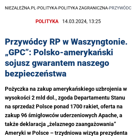
NIEZALEŻNA.PL
›
POLITYKA
›
POLITYKA ZAGRANICZNA
›
PRZYWÓDCY 
POLITYKA
14.03.2024, 13:25
Przywódcy RP w Waszyngtonie.
„GPC”: Polsko-amerykański
sojusz gwarantem naszego
bezpieczeństwa
Pożyczka na zakup amerykańskiego uzbrojenia w
wysokości 2 mld dol., zgoda Departamentu Stanu
na sprzedaż Polsce ponad 1700 rakiet, oferta na
zakup 96 śmigłowców uderzeniowych Apache, a
także deklaracja „żelaznego zaangażowania”
Ameryki w Polsce – trzydniowa wizyta prezydenta