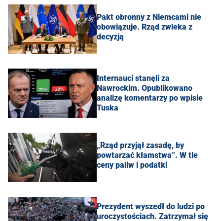
Pakt obronny z Niemcami nie
obowiązuje. Rząd zwleka z
decyzją
Internauci stanęli za
Nawrockim. Opublikowano
analizę komentarzy po wpisie
Tuska
„Rząd przyjął zasadę, by
powtarzać kłamstwa”. W tle
ceny paliw i podatki
Prezydent wyszedł do ludzi po
uroczystościach. Zatrzymał się