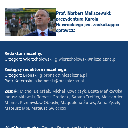
Prof. Norbert Maliszewski:
prezydentura Karola
Nawrockiego jest zaskakująco
sprawcza
Redaktor naczelny:
Grzegorz Wierzchołowski
g.wierzcholowski@niezalezna.pl
Zastępcy redaktora naczelnego:
Grzegorz Broński
g.bronski@niezalezna.pl
Piotr Kotomski
p.kotomski@niezalezna.pl
Zespół:
Michał Dzierżak, Michał Kowalczyk, Beata Mańkowska,
Janusz Milewski, Tomasz Grodecki, Sabina Treffler, Aleksander
Mimier, Przemysław Obłuski, Magdalena Żuraw, Anna Zyzek,
Mateusz Mol, Mateusz Święcicki
Współpracownicy:
Tomasz Duklanowski, Agnieszka