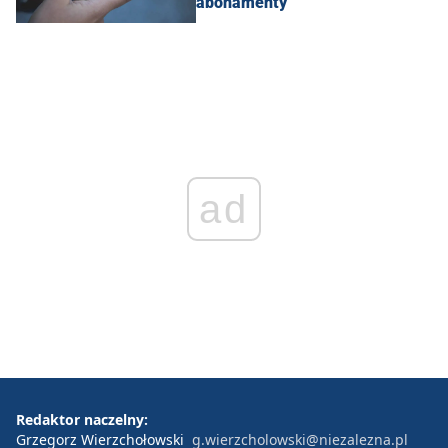
abonamenty
ad
Redaktor naczelny:
Grzegorz Wierzchołowski
g.wierzcholowski@niezalezna.pl