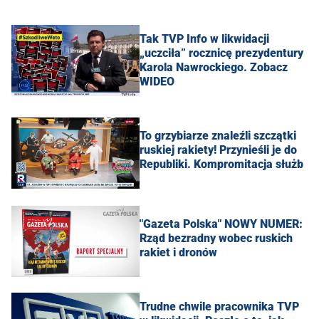
Tak TVP Info w likwidacji
„uczciła” rocznicę prezydentury
Karola Nawrockiego. Zobacz
WIDEO
To grzybiarze znaleźli szczątki
ruskiej rakiety! Przynieśli je do
Republiki. Kompromitacja służb
"Gazeta Polska" NOWY NUMER:
Rząd bezradny wobec ruskich
rakiet i dronów
Trudne chwile pracownika TVP