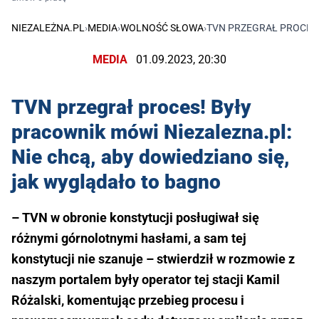
NIEZALEŻNA.PL
›
MEDIA
›
WOLNOŚĆ SŁOWA
›
TVN PRZEGRAŁ PROCES!
MEDIA
01.09.2023, 20:30
TVN przegrał proces! Były
pracownik mówi Niezalezna.pl:
Nie chcą, aby dowiedziano się,
jak wyglądało to bagno
– TVN w obronie konstytucji posługiwał się
różnymi górnolotnymi hasłami, a sam tej
konstytucji nie szanuje – stwierdził w rozmowie z
naszym portalem były operator tej stacji Kamil
Różalski, komentując przebieg procesu i