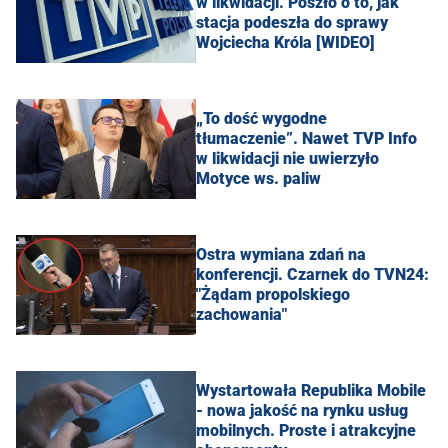
w likwidacji. Poszło o to, jak
stacja podeszła do sprawy
Wojciecha Króla [WIDEO]
„To dość wygodne
tłumaczenie”. Nawet TVP Info
w likwidacji nie uwierzyło
Motyce ws. paliw
Ostra wymiana zdań na
konferencji. Czarnek do TVN24:
"Żądam propolskiego
zachowania"
Wystartowała Republika Mobile
- nowa jakość na rynku usług
mobilnych. Proste i atrakcyjne