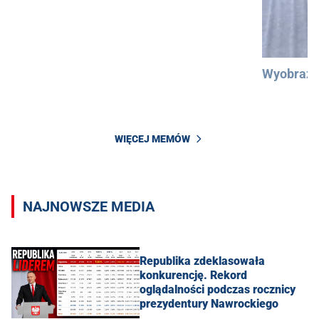
Wyobraźc
WIĘCEJ MEMÓW
NAJNOWSZE MEDIA
Republika zdeklasowała
konkurencję. Rekord
oglądalności podczas rocznicy
prezydentury Nawrockiego