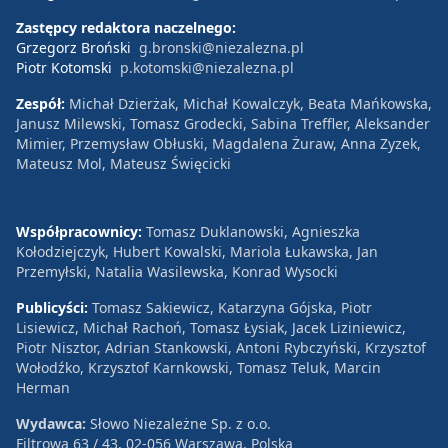
Zastępcy redaktora naczelnego:
Grzegorz Broński
g.bronski@niezalezna.pl
Piotr Kotomski
p.kotomski@niezalezna.pl
Zespół:
Michał Dzierżak, Michał Kowalczyk, Beata Mańkowska,
Janusz Milewski, Tomasz Grodecki, Sabina Treffler, Aleksander
Mimier, Przemysław Obłuski, Magdalena Żuraw, Anna Zyzek,
Mateusz Mol, Mateusz Święcicki
Współpracownicy:
Tomasz Duklanowski, Agnieszka
Kołodziejczyk, Hubert Kowalski, Mariola Łukawska, Jan
Przemyłski, Natalia Wasilewska, Konrad Wysocki
Publicyści:
Tomasz Sakiewicz, Katarzyna Gójska, Piotr
Lisiewicz, Michał Rachoń, Tomasz Łysiak, Jacek Liziniewicz,
Piotr Nisztor, Adrian Stankowski, Antoni Rybczyński, Krzysztof
Wołodźko, Krzysztof Karnkowski, Tomasz Teluk, Marcin
Herman
Wydawca:
Słowo Niezależne Sp. z o.o.
Filtrowa 63 / 43, 02-056 Warszawa, Polska