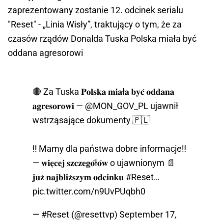
zaprezentowany zostanie 12. odcinek serialu
"Reset" - „Linia Wisły”, traktujący o tym, że za
czasów rządów Donalda Tuska Polska miała być
oddana agresorowi
🔴 Za Tuska 𝐏𝐨𝐥𝐬𝐤𝐚 𝐦𝐢𝐚ł𝐚 𝐛𝐲𝐜́ 𝐨𝐝𝐝𝐚𝐧𝐚
𝐚𝐠𝐫𝐞𝐬𝐨𝐫𝐨𝐰𝐢 —
@MON_GOV_PL
ujawnił
wstrząsające dokumenty 🇵🇱
‼️ Mamy dla państwa dobre informacje‼️
— 𝐰𝐢𝐞̨𝐜𝐞𝐣 𝐬𝐳𝐜𝐳𝐞𝐠𝐨́ł𝐨́𝐰 o ujawnionym 📄
𝐣𝐮𝐳̇ 𝐧𝐚𝐣𝐛𝐥𝐢𝐳̇𝐬𝐳𝐲𝐦 𝐨𝐝𝐜𝐢𝐧𝐤𝐮
#Reset
…
pic.twitter.com/n9UvPUqbh0
— #Reset (@resettvp)
September 17,