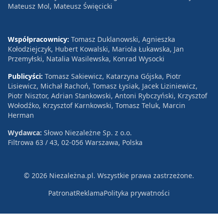
Mateusz Mol, Mateusz Święcicki
Współpracownicy:
Tomasz Duklanowski, Agnieszka
Kołodziejczyk, Hubert Kowalski, Mariola Łukawska, Jan
Przemyłski, Natalia Wasilewska, Konrad Wysocki
Publicyści:
Tomasz Sakiewicz, Katarzyna Gójska, Piotr
Lisiewicz, Michał Rachoń, Tomasz Łysiak, Jacek Liziniewicz,
Piotr Nisztor, Adrian Stankowski, Antoni Rybczyński, Krzysztof
Wołodźko, Krzysztof Karnkowski, Tomasz Teluk, Marcin
Herman
Wydawca:
Słowo Niezależne Sp. z o.o.
Filtrowa 63 / 43, 02-056 Warszawa, Polska
© 2026 Niezależna.pl. Wszystkie prawa zastrzeżone.
Patronat
Reklama
Polityka prywatności