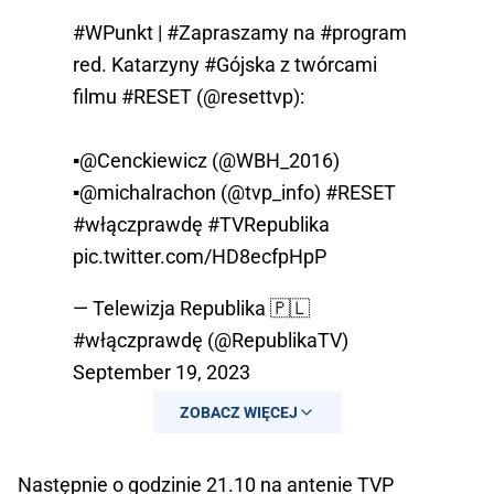
#WPunkt
|
#Zapraszamy
na
#program
red. Katarzyny
#Gójska
z twórcami
filmu
#RESET
(
@resettvp
):
▪️
@Cenckiewicz
(
@WBH_2016
)
▪️
@michalrachon
(
@tvp_info
)
#RESET
#włączprawdę
#TVRepublika
pic.twitter.com/HD8ecfpHpP
— Telewizja Republika 🇵🇱
#włączprawdę (@RepublikaTV)
September 19, 2023
ZOBACZ WIĘCEJ
Następnie o godzinie 21.10 na antenie TVP