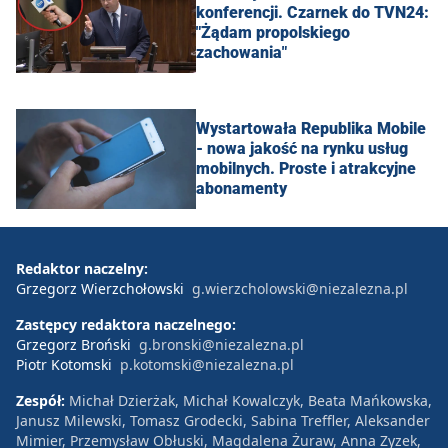
konferencji. Czarnek do TVN24:
"Żądam propolskiego
zachowania"
Wystartowała Republika Mobile
- nowa jakość na rynku usług
mobilnych. Proste i atrakcyjne
abonamenty
Redaktor naczelny:
Grzegorz Wierzchołowski
g.wierzcholowski@niezalezna.pl
Zastępcy redaktora naczelnego:
Grzegorz Broński
g.bronski@niezalezna.pl
Piotr Kotomski
p.kotomski@niezalezna.pl
Zespół:
Michał Dzierżak, Michał Kowalczyk, Beata Mańkowska,
Janusz Milewski, Tomasz Grodecki, Sabina Treffler, Aleksander
Mimier, Przemysław Obłuski, Magdalena Żuraw, Anna Zyzek,