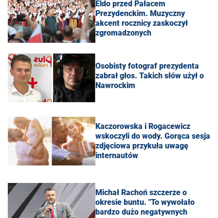
Eldo przed Pałacem
Prezydenckim. Muzyczny
akcent rocznicy zaskoczył
zgromadzonych
Osobisty fotograf prezydenta
zabrał głos. Takich słów użył o
Nawrockim
Kaczorowska i Rogacewicz
wskoczyli do wody. Gorąca sesja
zdjęciowa przykuła uwagę
internautów
Michał Rachoń szczerze o
okresie buntu. "To wywołało
bardzo dużo negatywnych