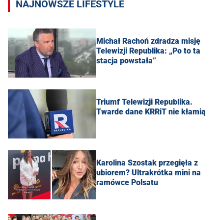
NAJNOWSZE LIFESTYLE
Michał Rachoń zdradza misję
Telewizji Republika: „Po to ta
stacja powstała”
Triumf Telewizji Republika.
Twarde dane KRRiT nie kłamią
Karolina Szostak przegięła z
ubiorem? Ultrakrótka mini na
ramówce Polsatu