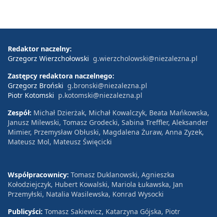
Redaktor naczelny:
Grzegorz Wierzchołowski
g.wierzcholowski@niezalezna.pl
Zastępcy redaktora naczelnego:
Grzegorz Broński
g.bronski@niezalezna.pl
Piotr Kotomski
p.kotomski@niezalezna.pl
Zespół:
Michał Dzierżak, Michał Kowalczyk, Beata Mańkowska,
Janusz Milewski, Tomasz Grodecki, Sabina Treffler, Aleksander
Mimier, Przemysław Obłuski, Magdalena Żuraw, Anna Zyzek,
Mateusz Mol, Mateusz Święcicki
Współpracownicy:
Tomasz Duklanowski, Agnieszka
Kołodziejczyk, Hubert Kowalski, Mariola Łukawska, Jan
Przemyłski, Natalia Wasilewska, Konrad Wysocki
Publicyści:
Tomasz Sakiewicz, Katarzyna Gójska, Piotr