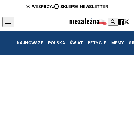
WESPRZYJ
SKLEP
NEWSLETTER
NAJNOWSZE
POLSKA
ŚWIAT
PETYCJE
MEMY
G