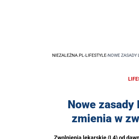
NIEZALEŻNA.PL
›
LIFESTYLE
›
NOWE ZASADY L
LIF
Nowe zasady L
zmienia w zw
Zwolnienia lekarskie (L4) od daw