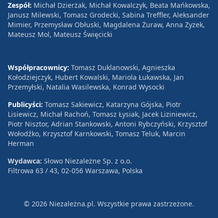
Zespół:
Michał Dzierżak, Michał Kowalczyk, Beata Mańkowska,
Janusz Milewski, Tomasz Grodecki, Sabina Treffler, Aleksander
Mimier, Przemysław Obłuski, Magdalena Żuraw, Anna Zyzek,
Mateusz Mol, Mateusz Święcicki
Współpracownicy:
Tomasz Duklanowski, Agnieszka
Kołodziejczyk, Hubert Kowalski, Mariola Łukawska, Jan
Przemyłski, Natalia Wasilewska, Konrad Wysocki
Publicyści:
Tomasz Sakiewicz, Katarzyna Gójska, Piotr
Lisiewicz, Michał Rachoń, Tomasz Łysiak, Jacek Liziniewicz,
Piotr Nisztor, Adrian Stankowski, Antoni Rybczyński, Krzysztof
Wołodźko, Krzysztof Karnkowski, Tomasz Teluk, Marcin
Herman
Wydawca:
Słowo Niezależne Sp. z o.o.
Filtrowa 63 / 43, 02-056 Warszawa, Polska
© 2026 Niezależna.pl. Wszystkie prawa zastrzeżone.