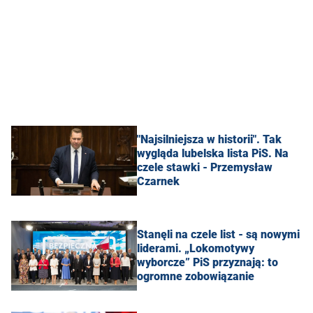
"Najsilniejsza w historii". Tak
wygląda lubelska lista PiS. Na
czele stawki - Przemysław
Czarnek
Stanęli na czele list - są nowymi
liderami. „Lokomotywy
wyborcze” PiS przyznają: to
ogromne zobowiązanie