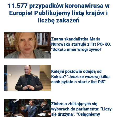
11.577 przypadków koronawirusa w
Europie! Publikujemy listę krajów i
liczbę zakażeń
Znana skandalistka Maria
Nurowska startuje z list PO-KO.
"Dokoła mnie wrogi żywioł"
Kolejni posłowie odejdą od
Kukiza? "Jeszcze wczoraj kilka
osób pytało o start z list PiS"
Ziobro o zbliżających się
wyborach do parlamentu: "Liczy
się drużyna". "Osiągniemy