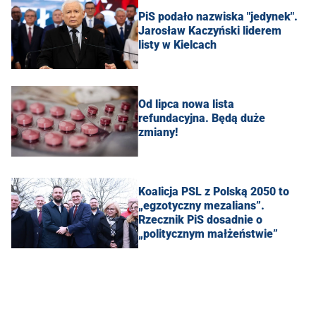
PiS podało nazwiska "jedynek".
Jarosław Kaczyński liderem
listy w Kielcach
Od lipca nowa lista
refundacyjna. Będą duże
zmiany!
Koalicja PSL z Polską 2050 to
„egzotyczny mezalians”.
Rzecznik PiS dosadnie o
„politycznym małżeństwie”