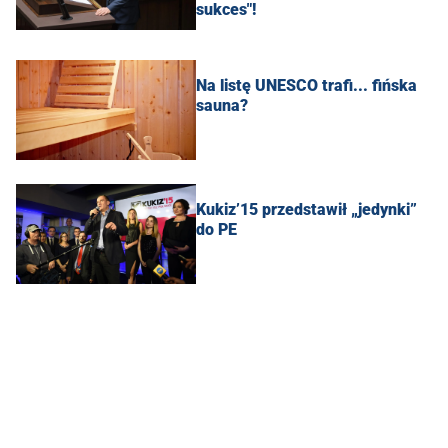
sukces"!
Na listę UNESCO trafi... fińska
sauna?
Kukiz’15 przedstawił „jedynki”
do PE