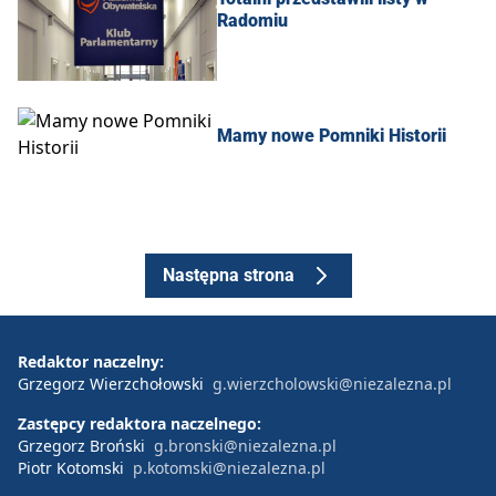
Radomiu
Mamy nowe Pomniki Historii
Następna strona
Redaktor naczelny:
Grzegorz Wierzchołowski
g.wierzcholowski@niezalezna.pl
Zastępcy redaktora naczelnego:
Grzegorz Broński
g.bronski@niezalezna.pl
Piotr Kotomski
p.kotomski@niezalezna.pl