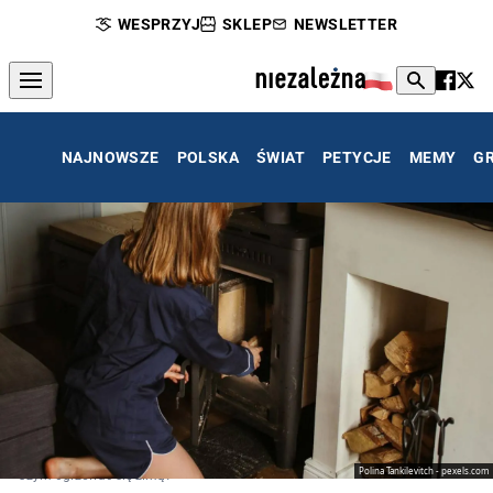
WESPRZYJ
SKLEP
NEWSLETTER
NAJNOWSZE
POLSKA
ŚWIAT
PETYCJE
MEMY
G
Polina Tankilevitch - pexels.com
Czym ogrzewać się zimą?