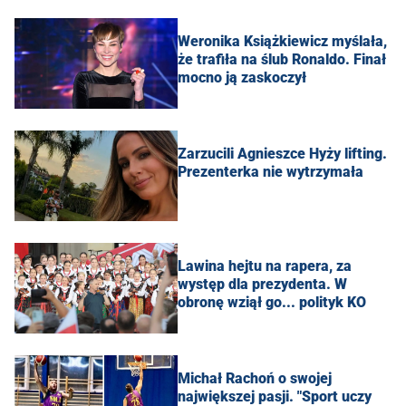
Weronika Książkiewicz myślała,
że trafiła na ślub Ronaldo. Finał
mocno ją zaskoczył
Zarzucili Agnieszce Hyży lifting.
Prezenterka nie wytrzymała
Lawina hejtu na rapera, za
występ dla prezydenta. W
obronę wziął go... polityk KO
Michał Rachoń o swojej
największej pasji. "Sport uczy