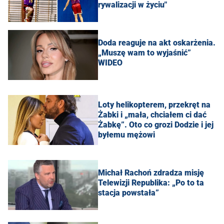
rywalizacji w życiu"
Doda reaguje na akt oskarżenia.
„Muszę wam to wyjaśnić”
WIDEO
Loty helikopterem, przekręt na
Żabki i „mała, chciałem ci dać
Żabkę”. Oto co grozi Dodzie i jej
byłemu mężowi
Michał Rachoń zdradza misję
Telewizji Republika: „Po to ta
stacja powstała”