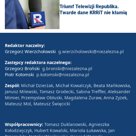
Triumf Telewizji Republika.
Twarde dane KRRiT nie kłamią
Redaktor naczelny:
Grzegorz Wierzchołowski
g.wierzcholowski@niezalezna.pl
Zastępcy redaktora naczelnego:
Grzegorz Broński
g.bronski@niezalezna.pl
Piotr Kotomski
p.kotomski@niezalezna.pl
Zespół:
Michał Dzierżak, Michał Kowalczyk, Beata Mańkowska,
Janusz Milewski, Tomasz Grodecki, Sabina Treffler, Aleksander
Mimier, Przemysław Obłuski, Magdalena Żuraw, Anna Zyzek,
Mateusz Mol, Mateusz Święcicki
Współpracownicy:
Tomasz Duklanowski, Agnieszka
Kołodziejczyk, Hubert Kowalski, Mariola Łukawska, Jan