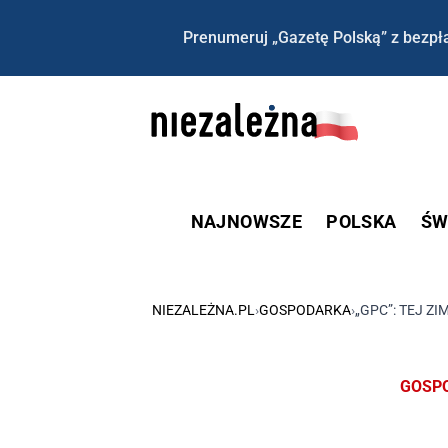
Prenumeruj „Gazetę Polską” z bezpła
NAJNOWSZE
POLSKA
ŚW
NIEZALEŻNA.PL
›
GOSPODARKA
›
„GPC”: TEJ Z
GOSP