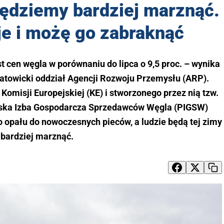
będziemy bardziej marznąć.
je i możę go zabraknąć
t cen węgla w porównaniu do lipca o 9,5 proc. – wynika
atowicki oddział Agencji Rozwoju Przemysłu (ARP).
misji Europejskiej (KE) i stworzonego przez nią tzw.
ska Izba Gospodarcza Sprzedawców Węgla (PIGSW)
o opału do nowoczesnych pieców, a ludzie będą tej zimy
bardziej marznąć.