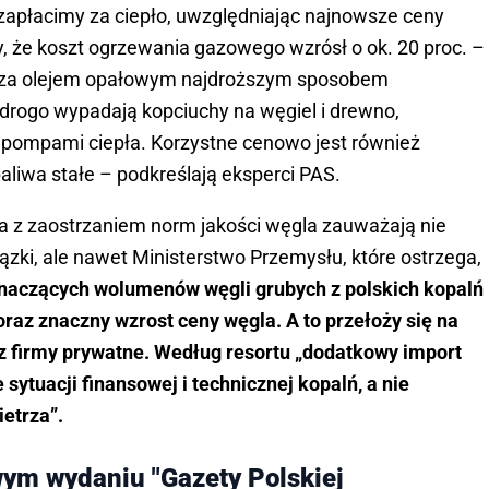
zapłacimy za ciepło, uwzględniając najnowsze ceny
, że koszt ogrzewania gazowego wzrósł o ok. 20 proc. –
oza olejem opałowym najdroższym sposobem
 drogo wypadają kopciuchy na węgiel i drewno,
 pompami ciepła. Korzystne cenowo jest również
aliwa stałe – podkreślają eksperci PAS.
a z zaostrzaniem norm jakości węgla zauważają nie
iązki, ale nawet Ministerstwo Przemysłu, które ostrzega,
znaczących wolumenów węgli grubych z polskich kopalń
az znaczny wzrost ceny węgla. A to przełoży się na
z firmy prywatne. Według resortu „dodatkowy import
ytuacji finansowej i technicznej kopalń, a nie
ietrza”.
ym wydaniu "Gazety Polskiej