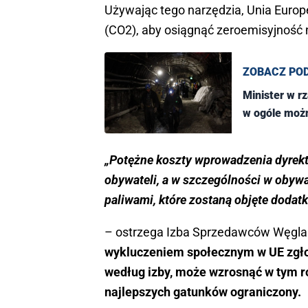
Używając tego narzędzia, Unia Europ
(CO2), aby osiągnąć zeroemisyjność n
ZOBACZ PO
Minister w rz
w ogóle możn
„Potężne koszty wprowadzenia dyrek
obywateli, a w szczególności w obywa
paliwami, które zostaną objęte doda
– ostrzega Izba Sprzedawców Węgla
wykluczeniem społecznym w UE zgłosił
według izby, może wzrosnąć w tym ro
najlepszych gatunków ograniczony.