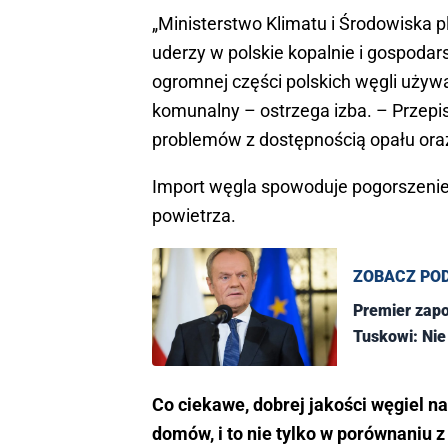
„Ministerstwo Klimatu i Środowiska p
uderzy w polskie kopalnie i gospod
ogromnej części polskich węgli używ
komunalny – ostrzega izba. – Przep
problemów z dostępnością opału oraz
Import węgla spowoduje pogorszenie s
powietrza.
ZOBACZ PO
Premier zapo
Tuskowi: Nie
Co ciekawe, dobrej jakości węgiel 
domów, i to nie tylko w porównaniu 