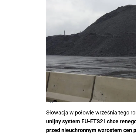
Węgiel w porcie
Słowacja w połowie września tego r
unijny system EU-ETS2 i chce renegoc
przed nieuchronnym wzrostem cen pa