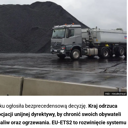
mdz - niezalezna.pl
oku ogłosiła bezprecedensową decyzję.
Kraj odrzuca
jacji unijnej dyrektywy, by chronić swoich obywateli
liw oraz ogrzewania. EU-ETS2 to rozwinięcie systemu