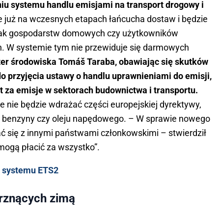
niu systemu handlu emisjami na transport drogowy i
 już na wczesnych etapach łańcucha dostaw i będzie
jak gospodarstw domowych czy użytkowników
W systemie tym nie przewiduje się darmowych
ter środowiska Tomáš Taraba, obawiając się skutków
 przyjęcia ustawy o handlu uprawnieniami do emisji,
at za emisje w sektorach budownictwa i transportu.
e nie będzie wdrażać części europejskiej dyrektywy,
, benzyny czy oleju napędowego. – W sprawie nowego
 się z innymi państwami członkowskimi – stwierdził
 mogą płacić za wszystko”.
je systemu ETS2
rznących zimą