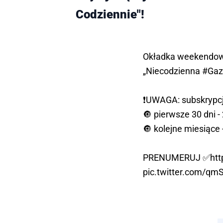
Codziennie"!
Okładka weekendo
„Niecodzienna
#Gaz
❗️UWAGA: subskryp
🔘 pierwsze 30 dni - 
🔘 kolejne miesiące 
PRENUMERUJ ✅
htt
pic.twitter.com/qm