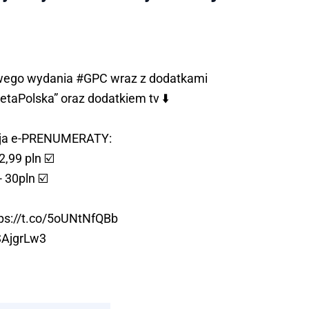
wego wydania
#GPC
wraz z dodatkami
etaPolska
” oraz dodatkiem tv ⬇️
cja e-PRENUMERATY:
2,99 pln ☑️
- 30pln ☑️
ps://t.co/5oUNtNfQBb
SAjgrLw3