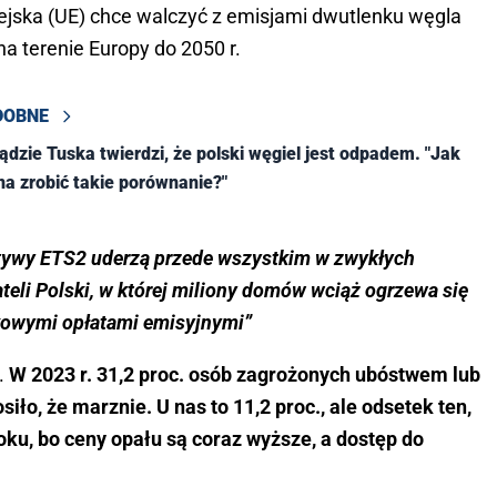
ejska (UE) chce walczyć z emisjami dwutlenku węgla
a terenie Europy do 2050 r.
DOBNE
ądzie Tuska twierdzi, że polski węgiel jest odpadem. "Jak
a zrobić takie porównanie?"
tywy ETS2 uderzą przede wszystkim w zwykłych
teli Polski, w której miliony domów wciąż ogrzewa się
tkowymi opłatami emisyjnymi”
.
W 2023 r. 31,2 proc. osób zagrożonych ubóstwem lub
o, że marznie. U nas to 11,2 proc., ale odsetek ten,
ku, bo ceny opału są coraz wyższe, a dostęp do